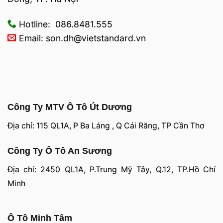
Hotline: 086.8481.555
Email: son.dh@vietstandard.vn
Công Ty MTV Ô Tô Út Dương
Địa chỉ: 115 QL1A, P Ba Láng , Q Cái Răng, TP Cần Thơ
Công Ty Ô Tô An Sương
Địa chỉ: 2450 QL1A, P.Trung Mỹ Tây, Q.12, TP.Hồ Chí
Minh
Ô Tô Minh Tâm