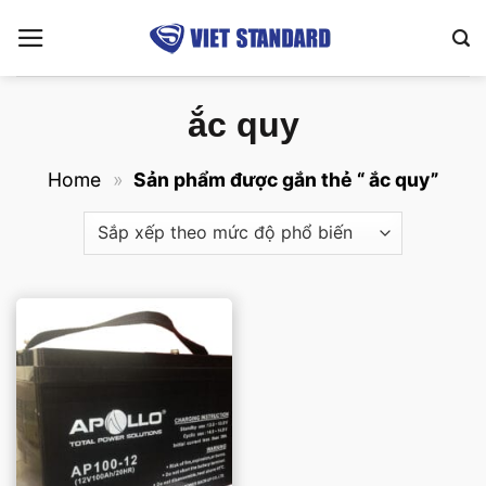
Bỏ
qua
nội
dung
ắc quy
Home
»
Sản phẩm được gắn thẻ “ ắc quy”