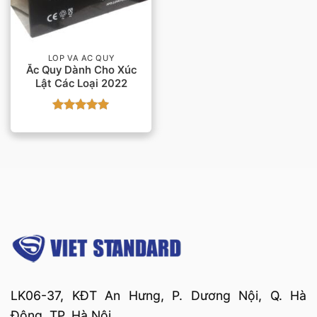
LỐP VÀ ẮC QUY
Ắc Quy Dành Cho Xúc
Lật Các Loại 2022
Được xếp
hạng
5
5
sao
LK06-37, KĐT An Hưng, P. Dương Nội, Q. Hà
Đông, TP. Hà Nội