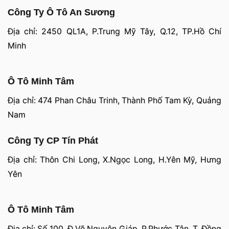
Công Ty Ô Tô An Sương
Địa chỉ: 2450 QL1A, P.Trung Mỹ Tây, Q.12, TP.Hồ Chí
Minh
Ô Tô Minh Tâm
Địa chỉ: 474 Phan Châu Trinh, Thành Phố Tam Kỳ, Quảng
Nam
Công Ty CP Tín Phát
Địa chỉ: Thôn Chi Long, X.Ngọc Long, H.Yên Mỹ, Hưng
Yên
Ô Tô Minh Tâm
Địa chỉ: Số 100, Đ.Võ Nguyên Giáp, P.Phước Tân, T. Đồng