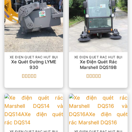
XE ĐIỆN QUÉT RÁC HÚT BỤI
XE ĐIỆN QUÉT RÁC HÚT BỤI
Xe Quét Đường LYME
Xe Điện Quét Rác
930
Marshell DQS19B
Được xếp
Được xếp
hạng
5
5 sao
hạng
5
5 sao
XE ĐIỆN QUÉT RÁC HÚT BỤI
XE ĐIỆN QUÉT RÁC HÚT BỤI