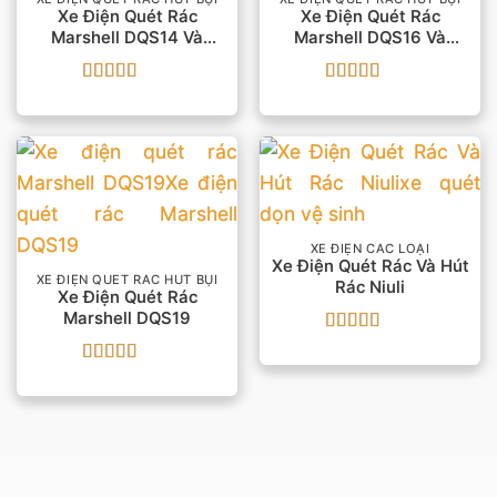
Xe Điện Quét Rác
Xe Điện Quét Rác
Marshell DQS14 Và
Marshell DQS16 Và
DQS14A
DQS16A
Được xếp
Được xếp
hạng
5
5 sao
hạng
5
5 sao
XE ĐIỆN CÁC LOẠI
Xe Điện Quét Rác Và Hút
XE ĐIỆN QUÉT RÁC HÚT BỤI
Rác Niuli
Xe Điện Quét Rác
Marshell DQS19
Được xếp
hạng
5
5 sao
Được xếp
hạng
5
5 sao