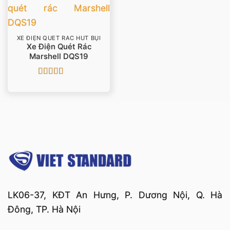
XE ĐIỆN QUÉT RÁC HÚT BỤI
Xe Điện Quét Rác
Marshell DQS19
Được xếp
hạng
5
5 sao
LK06-37, KĐT An Hưng, P. Dương Nội, Q. Hà
Đông, TP. Hà Nội