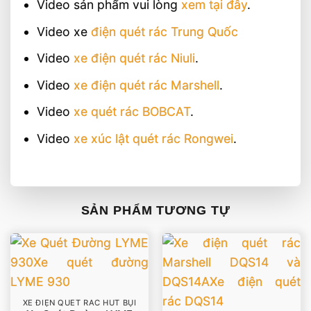
Video sản phẩm vui lòng
xem tại đây
.
Video xe
điện quét rác Trung Quốc
Video
xe điện quét rác Niuli
.
Video
xe điện quét rác Marshell
.
Video
xe quét rác BOBCAT
.
Video
xe xúc lật quét rác Rongwei
.
SẢN PHẨM TƯƠNG TỰ
XE ĐIỆN QUÉT RÁC HÚT BỤI