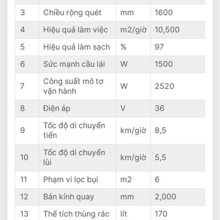
3
Chiều rộng quét
mm
1600
4
Hiệu quả làm việc
m2/giờ
10,500
5
Hiệu quả làm sạch
%
97
6
Sức mạnh cầu lái
W
1500
Công suất mô tơ
7
W
2520
vận hành
8
Điện áp
V
36
Tốc độ di chuyển
9
km/giờ
8,5
tiến
Tốc độ di chuyển
10
km/giờ
5,5
lùi
11
Phạm vi lọc bụi
m2
6
12
Bán kính quay
mm
2,000
13
Thể tích thùng rác
lít
170