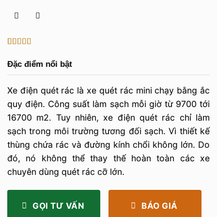
5
1
trên 5 dựa
trên
đánh
Đặc điểm nổi bật
giá
Xe điện quét rác là xe quét rác mini chạy bằng ắc
quy điện. Công suất làm sạch mỗi giờ từ 9700 tới
16700 m2. Tuy nhiên, xe điện quét rác chỉ làm
sạch trong môi trường tương đối sạch. Vì thiết kế
thùng chứa rác và đường kính chổi không lớn. Do
đó, nó không thể thay thế hoàn toàn các xe
chuyên dùng quét rác cỡ lớn.
GỌI TƯ VẤN
BÁO GIÁ