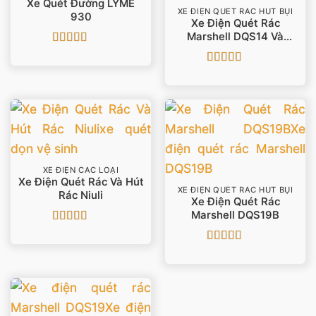
Xe Quét Đường LYME
XE ĐIỆN QUÉT RÁC HÚT BỤI
930
Xe Điện Quét Rác
Marshell DQS14 Và
DQS14A
Được xếp
hạng
5
5 sao
Được xếp
hạng
5
5 sao
XE ĐIỆN CÁC LOẠI
Xe Điện Quét Rác Và Hút
XE ĐIỆN QUÉT RÁC HÚT BỤI
Rác Niuli
Xe Điện Quét Rác
Marshell DQS19B
Được xếp
hạng
5
5 sao
Được xếp
hạng
5
5 sao