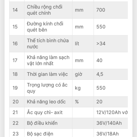
Chiều rộng chổi
14
mm
700
quét chính
Đường kính chổi
15
mm
550
quét bên
Thể tích bình chứa
16
lít
>34
nước
Khả năng làm sạch
17
mm
40
vật lớn nhất
18
Thời gian làm việc
giờ
4,5
Trọng lượng có ắc
19
kg
550
quy
20
Khả năng leo dốc
%
20
21
Ắc quy chì- axit
12V/120Ah với 3 c
22
Bộ điều khiển
36V/140Ah
23
Bộ sạc điện
36V/18Ah