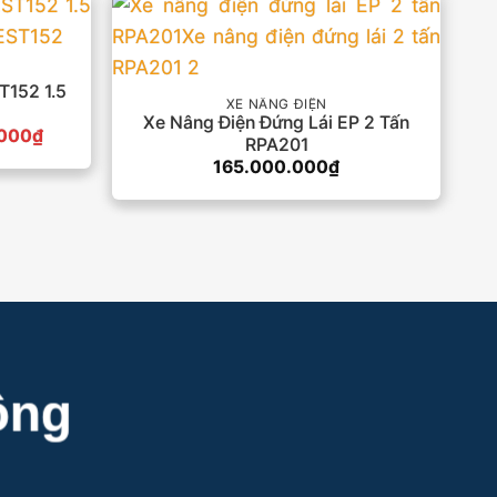
T152 1.5
XE NÂNG ĐIỆN
Xe Nâng Điện Đứng Lái EP 2 Tấn
Giá
.000
₫
RPA201
hiện
165.000.000
₫
tại
000₫.
là:
75.000.000₫.
ông