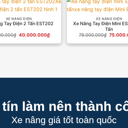
XE NÂNG ĐIỆN
XE NÂNG ĐIỆN
g Tay Điện 2 Tấn EST202
Xe Nâng Tay Điện Mini ES
Tấn
Giá
Giá
Giá
00.000
₫
40.000.000
₫
78.000.000
₫
75.000
gốc
hiện
gốc
là:
tại
là:
45.000.000₫.
là:
78.000.
40.000.000₫.
 tín làm nên thành c
Xe nâng giá tốt toàn quốc