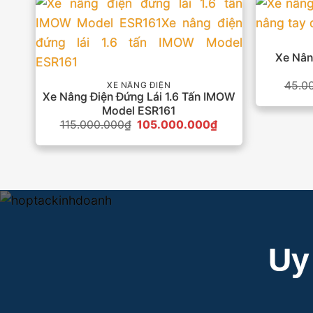
Xe Nân
45.0
XE NÂNG ĐIỆN
Xe Nâng Điện Đứng Lái 1.6 Tấn IMOW
Model ESR161
Giá
Giá
115.000.000
₫
105.000.000
₫
gốc
hiện
là:
tại
115.000.000₫.
là:
105.000.000₫.
Uy