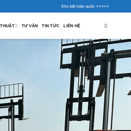
Kho bãi toàn quốc ⭐️⭐️⭐️⭐️⭐️
 THUẬT
TƯ VẤN
TIN TỨC
LIÊN HỆ