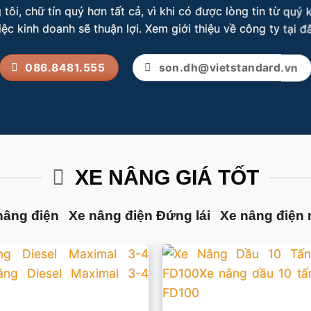
 tôi, chữ tín quý hơn tất cả, vì khi có được lòng tin từ quý 
iệc kinh doanh sẽ thuận lợi.
Xem giới thiệu về công ty tại đ
086.8481.555
son.dh@vietstandard.vn
XE NÂNG GIÁ TỐT
nâng điện
Xe nâng điện Đứng lái
Xe nâng điện n