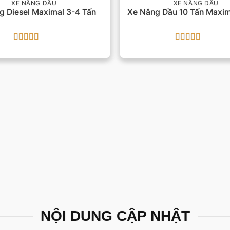
XE NÂNG DẦU
XE NÂNG DẦU
g Diesel Maximal 3-4 Tấn
Xe Nâng Dầu 10 Tấn Maxi
Được xếp
Được xếp
hạng
4.5
5
hạng
5
5 sao
sao
NỘI DUNG CẬP NHẬT