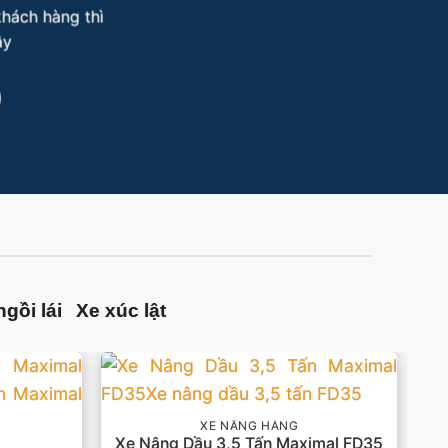
khách hàng thì
ây
gồi lái
Xe xúc lật
XE NÂNG HÀNG
Xe Nâng Dầu 3,5 Tấn Maximal FD35