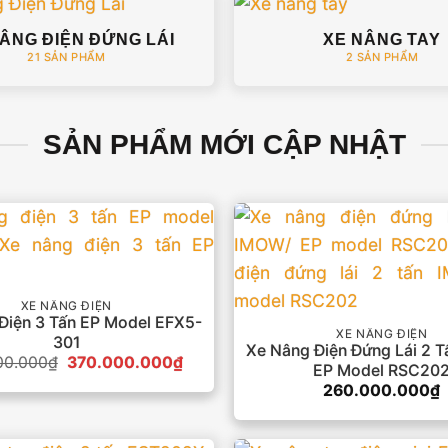
ÂNG ĐIỆN ĐỨNG LÁI
XE NÂNG TAY
21 SẢN PHẨM
2 SẢN PHẨM
SẢN PHẨM MỚI CẬP NHẬT
XE NÂNG ĐIỆN
Điện 3 Tấn EP Model EFX5-
XE NÂNG ĐIỆN
301
Xe Nâng Điện Đứng Lái 2 
Giá
Giá
00.000
₫
370.000.000
₫
EP Model RSC20
gốc
hiện
260.000.000
₫
là:
tại
380.000.000₫.
là:
370.000.000₫.