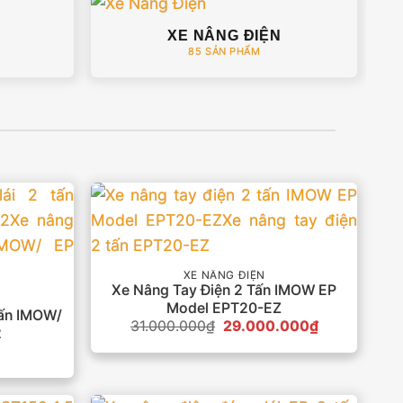
XE NÂNG ĐIỆN
85 SẢN PHẨM
XE NÂNG ĐIỆN
Xe Nâng Tay Điện 2 Tấn IMOW EP
Model EPT20-EZ
Tấn IMOW/
Giá
Giá
31.000.000
₫
29.000.000
₫
2
gốc
hiện
là:
tại
31.000.000₫.
là:
29.000.000₫