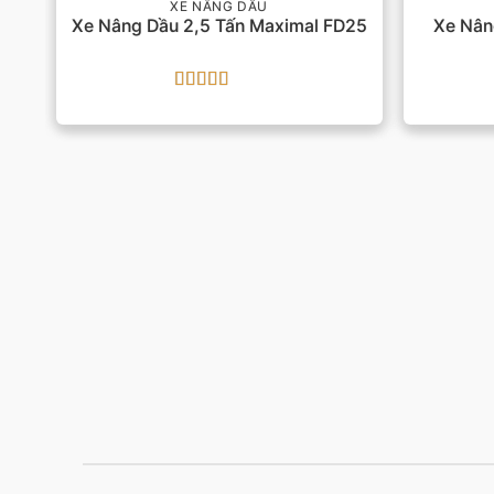
XE NÂNG DẦU
Xe Nâng Dầu 2,5 Tấn Maximal FD25
Xe Nân
Được xếp
hạng
5
5 sao