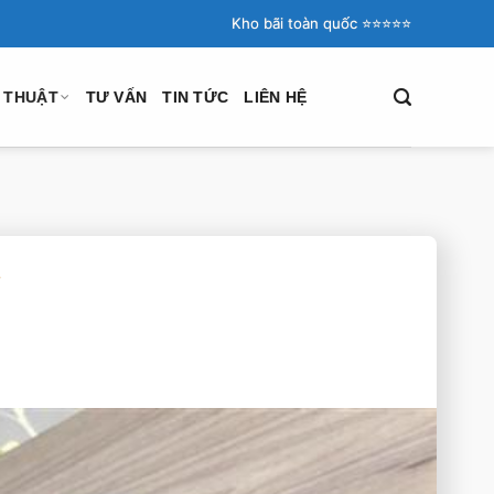
Kho bãi toàn quốc ⭐️⭐️⭐️⭐️⭐️
Ỹ THUẬT
TƯ VẤN
TIN TỨC
LIÊN HỆ
T