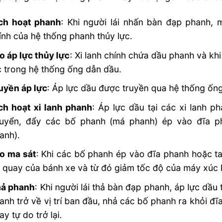
ch hoạt phanh
: Khi người lái nhấn bàn đạp phanh, 
ính của hệ thống phanh thủy lực.
o áp lực thủy lực
: Xi lanh chính chứa dầu phanh và khi
c trong hệ thống ống dẫn dầu.
uyền áp lực
: Áp lực dầu được truyền qua hệ thống ống
ch hoạt xi lanh phanh
: Áp lực dầu tại các xi lanh p
uyển, đẩy các bố phanh (má phanh) ép vào đĩa ph
anh).
o ma sát
: Khi các bố phanh ép vào đĩa phanh hoặc ta
 quay của bánh xe và từ đó giảm tốc độ của máy xúc l
ả phanh
: Khi người lái thả bàn đạp phanh, áp lực dầu
anh trở về vị trí ban đầu, nhả các bố phanh ra khỏi đ
ay tự do trở lại.