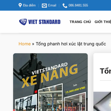
Bỏ
Địa điểm
Email
086.8481.555
qua
nội
TRANG CHỦ
GIỚI THI
dung
Home
»
Tổng phanh hơi xúc lật trung quốc
VIETSTANDARD VIỆT NAM
Tổn
Xe-nang