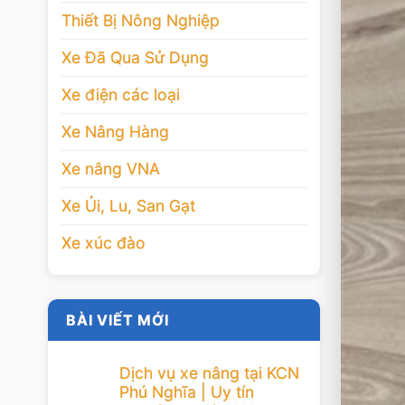
Thiết Bị Nông Nghiệp
Xe Đã Qua Sử Dụng
Xe điện các loại
Xe Nâng Hàng
Xe nâng VNA
Xe Ủi, Lu, San Gạt
Xe xúc đào
BÀI VIẾT MỚI
Dịch vụ xe nâng tại KCN
Phú Nghĩa | Uy tín