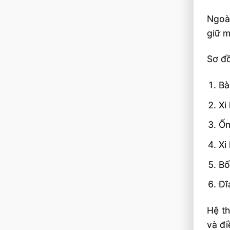
Ngoài
giữ m
Sơ đồ
Bà
Xi
Ốn
Xi
Bố
Đĩ
Hệ th
và đi