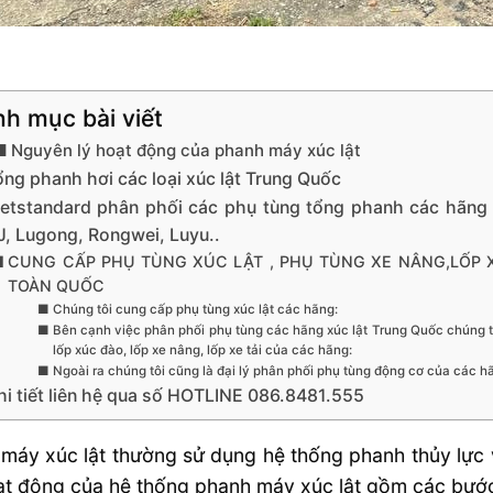
h mục bài viết
Nguyên lý hoạt động của phanh máy xúc lật
ổng phanh hơi các loại xúc lật Trung Quốc
ietstandard phân phối các phụ tùng tổng phanh các hãng 
J, Lugong, Rongwei, Luyu..
CUNG CẤP PHỤ TÙNG XÚC LẬT , PHỤ TÙNG XE NÂNG,LỐP 
TOÀN QUỐC
Chúng tôi cung cấp phụ tùng xúc lật các hãng:
Bên cạnh việc phân phối phụ tùng các hãng xúc lật Trung Quốc chúng tôi
lốp xúc đào, lốp xe nâng, lốp xe tải của các hãng:
Ngoài ra chúng tôi cũng là đại lý phân phối phụ tùng động cơ của các hã
hi tiết liên hệ qua số HOTLINE 086.8481.555
máy xúc lật thường sử dụng hệ thống phanh thủy lực 
ạt động của hệ thống phanh máy xúc lật gồm các bướ