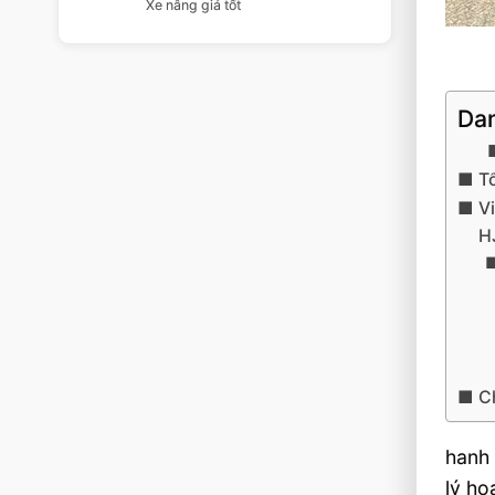
Xe nâng giá tốt
Dan
T
V
H
C
hanh 
lý ho