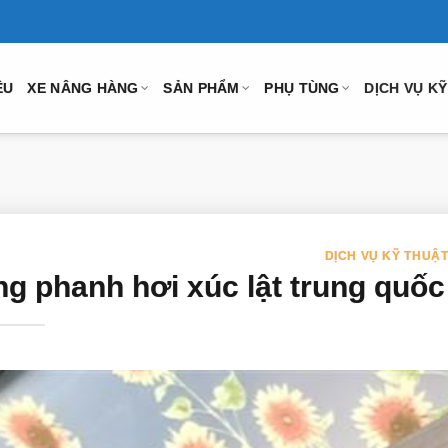
ỆU
XE NÂNG HÀNG
SẢN PHẨM
PHỤ TÙNG
DỊCH VỤ K
DỊCH VỤ KỸ THUẬ
g phanh hơi xúc lật trung quốc