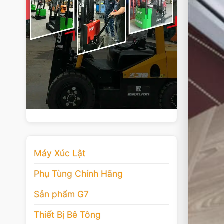
Máy Xúc Lật
Phụ Tùng Chính Hãng
Sản phẩm G7
Thiết Bị Bê Tông