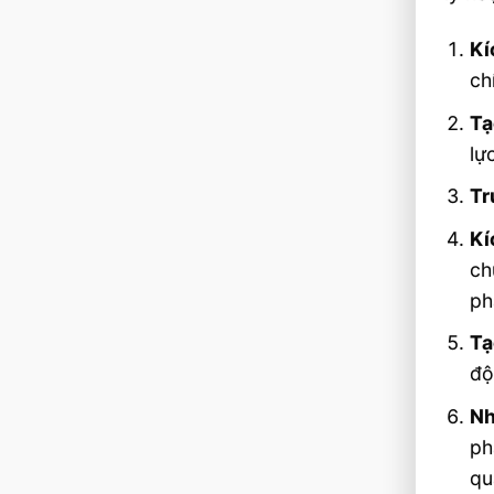
Kí
ch
Tạ
lự
Tr
Kí
ch
ph
Tạ
độ
Nh
ph
qu