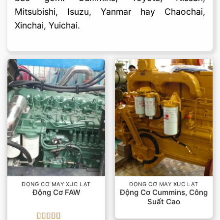
Mitsubishi, Isuzu, Yanmar hay Chaochai,
Xinchai, Yuichai.
ĐỘNG CƠ MÁY XÚC LẬT
ĐỘNG CƠ MÁY XÚC LẬT
Động Cơ FAW
Động Cơ Cummins, Công
Suất Cao