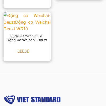
Được xếp
hạng
5
5 sao
ĐỘNG CƠ MÁY XÚC LẬT
Động Cơ Weichai-Deuzt
Được xếp
hạng
5
5 sao