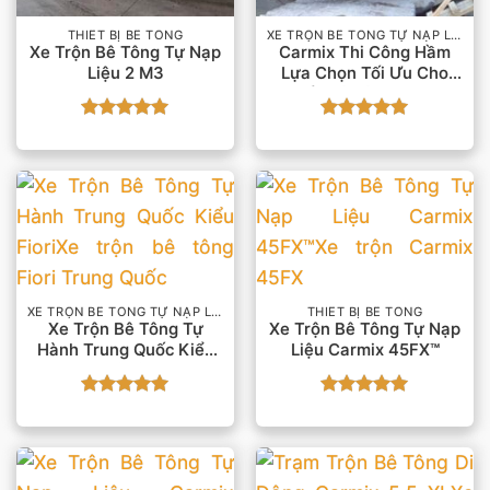
THIẾT BỊ BÊ TÔNG
XE TRỘN BÊ TÔNG TỰ NẠP LIỆU
Xe Trộn Bê Tông Tự Nạp
Carmix Thi Công Hầm
Liệu 2 M3
Lựa Chọn Tối Ưu Cho
Cấp Bê Tông 2022
Được xếp
Được xếp
hạng
5
5
hạng
5
5
sao
sao
XE TRỘN BÊ TÔNG TỰ NẠP LIỆU
THIẾT BỊ BÊ TÔNG
Xe Trộn Bê Tông Tự
Xe Trộn Bê Tông Tự Nạp
Hành Trung Quốc Kiểu
Liệu Carmix 45FX™
Fiori
Được xếp
Được xếp
hạng
5
5
hạng
5
5
sao
sao