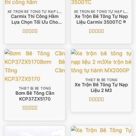
XE TRỘN BÊ TÔNG TỰ NẠP LIỆU
XE TRỘN BÊ TÔNG TỰ NẠP LIỆU
Carmix Thi Công Hầm
Xe Trộn Bê Tông Tự Nạp
Lựa Chọn Tối Ưu Cho
Liệu Carmix 3500TC ®
Cấp Bê Tông 2022
Được xếp
Được xếp
hạng
5
5 sao
hạng
4
5
sao
THIẾT BỊ BÊ TÔNG
Xe Trộn Bê Tông Tự Nạp
THIẾT BỊ BÊ TÔNG
Liệu 2 M3
Bơm Bê Tông Cần
KCP37ZX5170
Được xếp
hạng
5
5 sao
Được xếp
hạng
5
5 sao