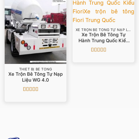
XE TRỘN BÊ TÔNG TỰ NẠP LIỆU
Xe Trộn Bê Tông Tự
Hành Trung Quốc Kiểu
Fiori
Được xếp
hạng
5
5 sao
THIẾT BỊ BÊ TÔNG
Xe Trộn Bê Tông Tự Nạp
Liệu WG 4.0
Được xếp
hạng
5
5 sao