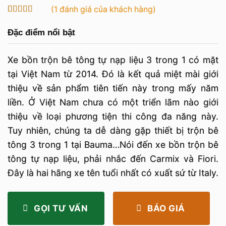
(
1
đánh giá của khách hàng)
5
1
trên 5 dựa
trên
đánh
Đặc điểm nổi bật
giá
Xe bồn trộn bê tông tự nạp liệu 3 trong 1 có mặt
tại Việt Nam từ 2014. Đó là kết quả miệt mài giới
thiệu về sản phẩm tiên tiến này trong mấy năm
liền. Ở Việt Nam chưa có một triển lãm nào giới
thiệu về loại phương tiện thi công đa năng này.
Tuy nhiên, chúng ta dễ dàng gặp thiết bị trộn bê
tông 3 trong 1 tại Bauma…Nói đến xe bồn trộn bê
tông tự nạp liệu, phải nhắc đến Carmix và Fiori.
Đây là hai hãng xe tên tuổi nhất có xuất sứ từ Italy.
GỌI TƯ VẤN
BÁO GIÁ