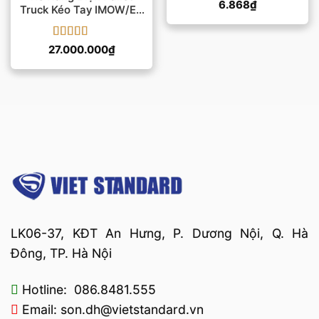
RPL251, RPL301
6.868
₫
Truck Kéo Tay IMOW/EP
Model F4 – Sức Nâng 1.5
Tấn
Được xếp
27.000.000
₫
hạng
5
5 sao
LK06-37, KĐT An Hưng, P. Dương Nội, Q. Hà
Đông, TP. Hà Nội
Hotline: 086.8481.555
Email: son.dh@vietstandard.vn