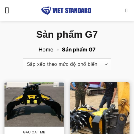
Bỏ
qua
nội
dung
Sản phẩm G7
Home
»
Sản phẩm G7
GẦU CẮT MB