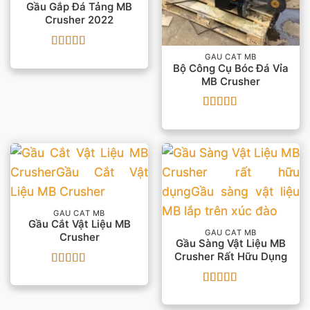
Gầu Gắp Đá Tảng MB
Crusher 2022
Được xếp
GẦU CẮT MB
hạng
5
5 sao
Bộ Công Cụ Bóc Đá Vỉa
MB Crusher
Được xếp
hạng
5
5 sao
GẦU CẮT MB
Gầu Cắt Vật Liệu MB
GẦU CẮT MB
Crusher
Gầu Sàng Vật Liệu MB
Crusher Rất Hữu Dụng
Được xếp
hạng
5
5 sao
Được xếp
hạng
5
5 sao