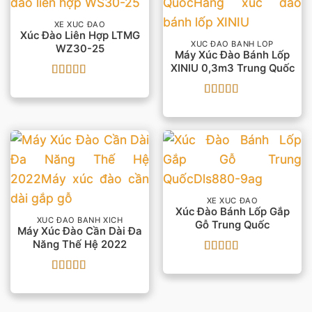
XE XÚC ĐÀO
Xúc Đào Liên Hợp LTMG
XÚC ĐÀO BÁNH LỐP
WZ30-25
Máy Xúc Đào Bánh Lốp
XINIU 0,3m3 Trung Quốc
Được xếp
hạng
5
5 sao
Được xếp
hạng
5
5 sao
XE XÚC ĐÀO
Xúc Đào Bánh Lốp Gắp
XÚC ĐÀO BÁNH XÍCH
Gỗ Trung Quốc
Máy Xúc Đào Cần Dài Đa
Năng Thế Hệ 2022
Được
xếp
Được xếp
hạng
3
hạng
5
5 sao
5 sao