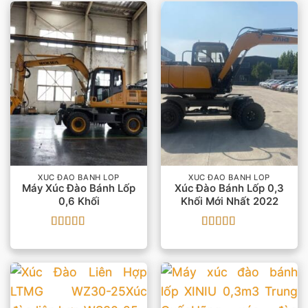
XÚC ĐÀO BÁNH LỐP
XÚC ĐÀO BÁNH LỐP
Máy Xúc Đào Bánh Lốp
Xúc Đào Bánh Lốp 0,3
0,6 Khối
Khối Mới Nhất 2022
Được xếp
Được xếp
hạng
5
5 sao
hạng
5
5 sao