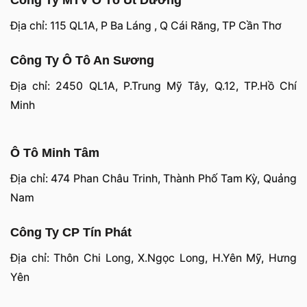
Công Ty MTV Ô Tô Út Dương
Địa chỉ: 115 QL1A, P Ba Láng , Q Cái Răng, TP Cần Thơ
Công Ty Ô Tô An Sương
Địa chỉ: 2450 QL1A, P.Trung Mỹ Tây, Q.12, TP.Hồ Chí
Minh
Ô Tô Minh Tâm
Địa chỉ: 474 Phan Châu Trinh, Thành Phố Tam Kỳ, Quảng
Nam
Công Ty CP Tín Phát
Địa chỉ: Thôn Chi Long, X.Ngọc Long, H.Yên Mỹ, Hưng
Yên