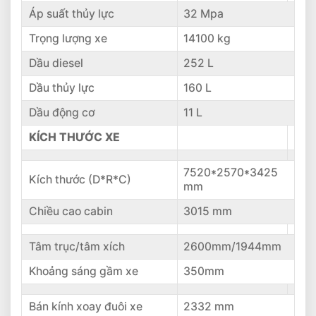
Áp suất thủy lực
32 Mpa
Trọng lượng xe
14100 kg
Dầu diesel
252 L
Dầu thủy lực
160 L
Dầu động cơ
11 L
KÍCH THƯỚC XE
7520*2570*3425
Kích thước (D*R*C)
mm
Chiều cao cabin
3015 mm
Tâm trục/tâm xích
2600mm/1944mm
Khoảng sáng gầm xe
350mm
Bán kính xoay đuôi xe
2332 mm