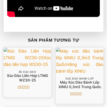
SẢN PHẨM TƯƠNG TỰ
XE XÚC ĐÀO
Xúc Đào Liên Hợp LTMG
XÚC ĐÀO BÁNH LỐP
WZ30-25
Máy Xúc Đào Bánh Lốp
XINIU 0,3m3 Trung Quốc
Được xếp
hạng
5
5 sao
Được xếp
hạng
5
5 sao