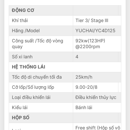
ĐỘNG CƠ
Khí thải
Tier 3/ Stage III
Hãng /Model
YUCHAI/YC4D125
Công suất /Tốc độ vòng
92kw(123HP)
quay
@2200rpm
Số xi lanh
4
HỆ THỐNG LÁI
Tốc độ di chuyển tối đa
25km/h
Cỡ lốp/Số lượng lốp
9.00-20/8
Loại điều khiển lái
Điều khiển thủy lực
Kiểu lái
Bánh lái
HỘP SỐ
Free shift (Hộp số vô