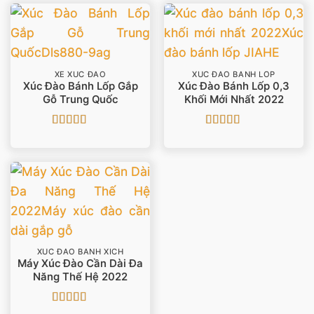
XE XÚC ĐÀO
XÚC ĐÀO BÁNH LỐP
Xúc Đào Bánh Lốp Gắp
Xúc Đào Bánh Lốp 0,3
Gỗ Trung Quốc
Khối Mới Nhất 2022
Được
Được xếp
xếp
hạng
5
5 sao
hạng
3
5 sao
XÚC ĐÀO BÁNH XÍCH
Máy Xúc Đào Cần Dài Đa
Năng Thế Hệ 2022
Được xếp