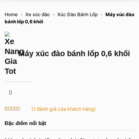
Home
»
Xe xúc đào
»
Xúc Đào Bánh Lốp
»
Máy xúc đào
bánh lốp 0,6 khối
Máy xúc đào bánh lốp 0,6 khối
(
1
đánh giá của khách hàng)
5
1
trên 5 dựa
trên
đánh
Đặc điểm nổi bật
giá