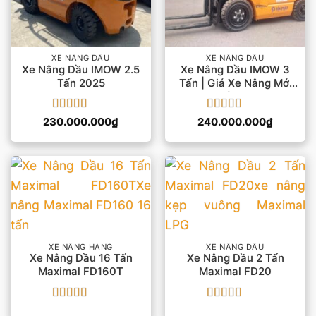
XE NÂNG DẦU
XE NÂNG DẦU
Xe Nâng Dầu IMOW 2.5
Xe Nâng Dầu IMOW 3
Tấn 2025
Tấn | Giá Xe Nâng Mới
Nhất 2025
Được xếp
Được xếp
230.000.000
₫
240.000.000
₫
hạng
5
5 sao
hạng
5
5 sao
XE NÂNG HÀNG
XE NÂNG DẦU
Xe Nâng Dầu 16 Tấn
Xe Nâng Dầu 2 Tấn
Maximal FD160T
Maximal FD20
Được xếp
Được xếp