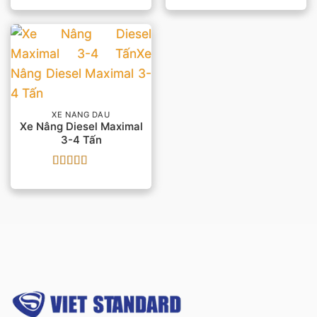
hạng
5
5 sao
hạng
5
5 sao
XE NÂNG DẦU
Xe Nâng Diesel Maximal
3-4 Tấn
Được xếp
hạng
4.5
5
sao