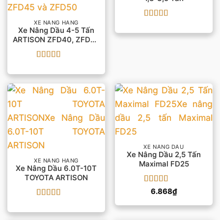
XE NÂNG HÀNG
Được xếp
Xe Nâng Dầu 4-5 Tấn
hạng
5
5 sao
ARTISON ZFD40, ZFD45
Và ZFD50
Được xếp
hạng
5
5 sao
XE NÂNG DẦU
Xe Nâng Dầu 2,5 Tấn
XE NÂNG HÀNG
Maximal FD25
Xe Nâng Dầu 6.0T-10T
TOYOTA ARTISON
Được xếp
6.868
₫
hạng
5
5 sao
Được xếp
hạng
5
5 sao