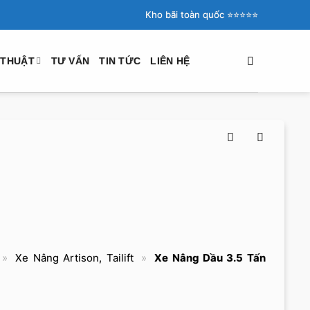
Kho bãi toàn quốc ⭐️⭐️⭐️⭐️⭐️
 THUẬT
TƯ VẤN
TIN TỨC
LIÊN HỆ
»
Xe Nâng Artison, Tailift
»
Xe Nâng Dầu 3.5 Tấn