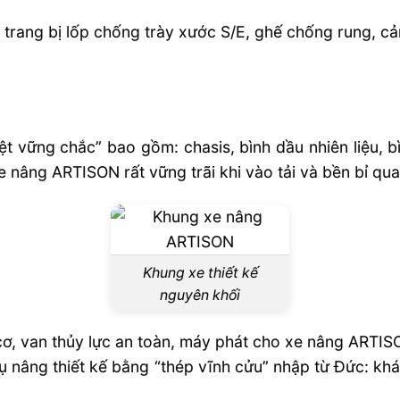
trang bị lốp chống trày xước S/E, ghế chống rung, cả
t vững chắc” bao gồm: chasis, bình dầu nhiên liệu, b
xe nâng ARTISON rất vững trãi khi vào tải và bền bỉ qu
Khung xe thiết kế
nguyên khối
ơ, van thủy lực an toàn, máy phát cho xe nâng ARTIS
rụ nâng thiết kế bằng “thép vĩnh cửu” nhập từ Đức: k