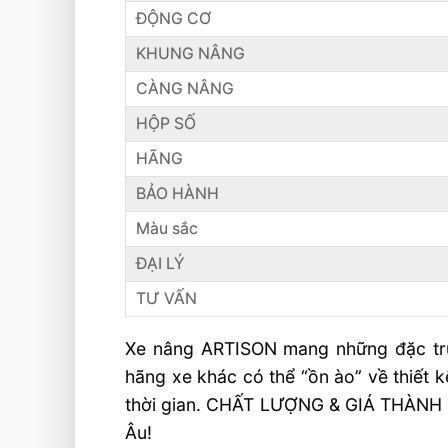
ĐỘNG CƠ
KHUNG NÂNG
CÀNG NÂNG
HỘP SỐ
HÃNG
BẢO HÀNH
Màu sắc
ĐẠI LÝ
TƯ VẤN
Xe nâng ARTISON mang những đặc trưn
hãng xe khác có thể “ồn ào” về thiết 
thời gian. CHẤT LƯỢNG & GIÁ THÀNH là
Âu!