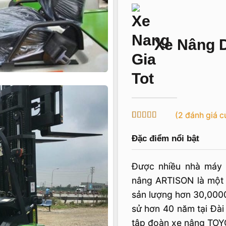
Xe Nâng D
(
2
đánh giá c
5
1
trên 5 dựa
trên
đánh
Đặc điểm nổi bật
giá
Được nhiều nhà máy 
nâng ARTISON là một n
sản lượng hơn 30,000
sử hơn 40 năm tại Đài
tập đoàn xe nâng TOY