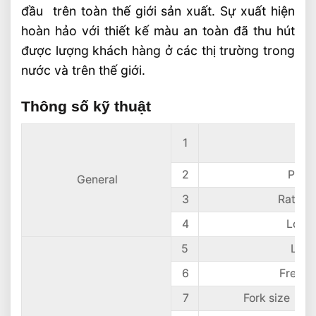
đầu trên toàn thế giới sản xuất. Sự xuất hiện
hoàn hảo với thiết kế màu an toàn đã thu hút
được lượng khách hàng ở các thị trường trong
nước và trên thế giới.
Thông số kỹ thuật
1
Mo
2
Powe
General
3
Rated 
4
Load 
5
Lift 
6
Free li
7
Fork size