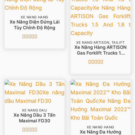
XE NÂNG HÀNG
Xe Nâng Điện Đứng Lái
Tùy Chỉnh Độ Rộng
XE NÂNG ARTISON, TAILIFT
Được xếp
Xe Nâng Hàng ARTISON
hạng
5
5 sao
Gas Forklift Trucks 1.5
And 1.8 T Capacity
Được xếp
hạng
5
5 sao
XE NÂNG DẦU
Xe Nâng Dầu 3 Tấn
Maximal FD30
XE NÂNG HÀNG
Xe Nâng Đa Hướng