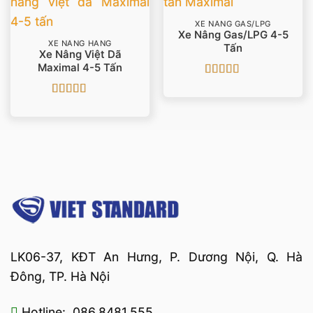
XE NÂNG GAS/LPG
Xe Nâng Gas/LPG 4-5
XE NÂNG HÀNG
Tấn
Xe Nâng Việt Dã
Maximal 4-5 Tấn
Được xếp
hạng
5
5 sao
Được xếp
hạng
4
5
sao
LK06-37, KĐT An Hưng, P. Dương Nội, Q. Hà
Đông, TP. Hà Nội
Hotline: 086.8481.555