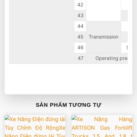
42
43
F
44
45
Transmission
46
Sta
47
Operating pressur
SẢN PHẨM TƯƠNG TỰ