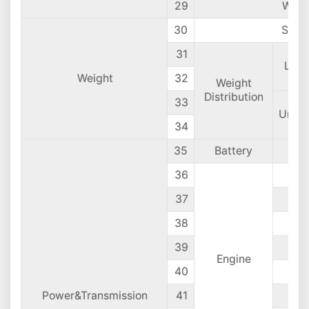
29
Whee
30
Self 
31
Lad
Weight
32
Weight
Distribution
33
Unla
34
35
Battery
36
37
38
R
39
R
Engine
40
Power&Transmission
41