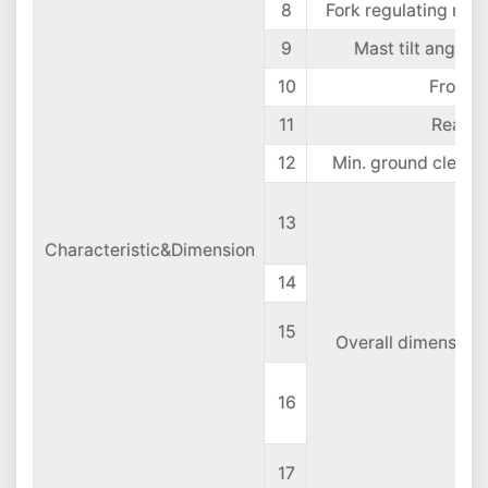
8
Fork regulating ran
9
Mast tilt angle
10
Front 
11
Rear o
12
Min. ground cleara
13
Characteristic&Dimension
14
15
Overall dimension
16
17