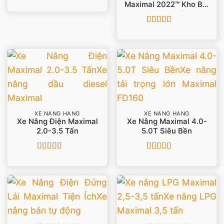
Được xếp
Maximal 2022™ Kho Bãi
hạng
4
5
Toàn Quốc
sao
Được xếp
hạng
4.86
5
sao
XE NÂNG HÀNG
XE NÂNG HÀNG
Xe Nâng Điện Maximal
Xe Nâng Maximal 4.0-
2.0-3.5 Tấn
5.0T Siêu Bền
Được xếp
Được xếp
hạng
5
5 sao
hạng
5
5 sao