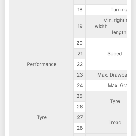
18
Turning rad
Min. right angl
19
width (
length and
20
21
Speed
Performance
22
23
Max. Drawbar pu
24
Max. Gradea
25
Tyre
26
Tyre
27
Tread
28