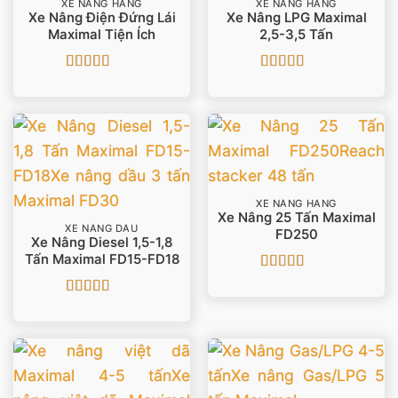
XE NÂNG HÀNG
XE NÂNG HÀNG
Xe Nâng Điện Đứng Lái
Xe Nâng LPG Maximal
Maximal Tiện Ích
2,5-3,5 Tấn
Được xếp
Được xếp
hạng
5
5 sao
hạng
5
5 sao
XE NÂNG HÀNG
Xe Nâng 25 Tấn Maximal
XE NÂNG DẦU
FD250
Xe Nâng Diesel 1,5-1,8
Tấn Maximal FD15-FD18
Được xếp
hạng
4
5
Được xếp
sao
hạng
5
5 sao