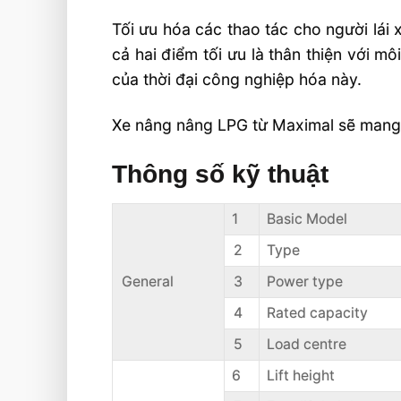
Tối ưu hóa các thao tác cho người lái
cả hai điểm tối ưu là thân thiện với 
của thời đại công nghiệp hóa này.
Xe nâng nâng LPG từ Maximal sẽ mang l
Thông số kỹ thuật
1
Basic Model
2
Type
General
3
Power type
4
Rated capacity
5
Load centre
6
Lift height