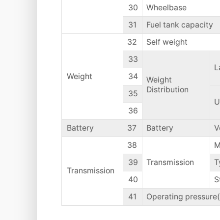
30
Wheelbase
31
Fuel tank capacity
32
Self weight
33
L
Weight
34
Weight
Distribution
35
U
36
Battery
37
Battery
V
38
M
39
Transmission
T
Transmission
40
S
41
Operating pressure