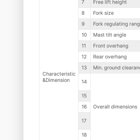
7
Free lift height
8
Fork size
9
Fork regulating ran
10
Mast tilt angle
11
Front overhang
12
Rear overhang
13
Min. ground clearan
Characteristic
&Dimension
14
15
16
Overall dimensions
17
18