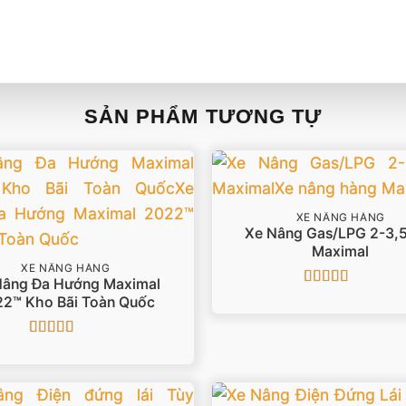
SẢN PHẨM TƯƠNG TỰ
XE NÂNG HÀNG
Xe Nâng Gas/LPG 2-3,5
Maximal
XE NÂNG HÀNG
Nâng Đa Hướng Maximal
Được xếp
2™ Kho Bãi Toàn Quốc
hạng
5
5 sao
Được xếp
hạng
4.86
5
sao