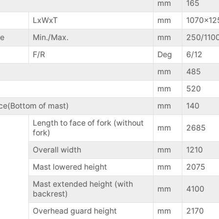
mm
165
LxWxT
mm
1070x12
ge
Min./Max.
mm
250/110
F/R
Deg
6/12
mm
485
mm
520
ce(Bottom of mast)
mm
140
Length to face of fork (without
mm
2685
fork)
Overall width
mm
1210
Mast lowered height
mm
2075
Mast extended height (with
mm
4100
backrest)
Overhead guard height
mm
2170