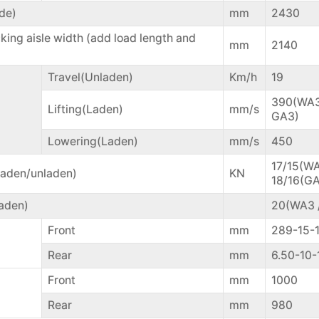
ide)
mm
2430
cking aisle width (add load length and
mm
2140
Travel(Unladen)
Km/h
19
390(WA3
Lifting(Laden)
mm/s
GA3)
Lowering(Laden)
mm/s
450
17/15(W
Laden/unladen)
KN
18/16(G
Laden)
20(WA3 
Front
mm
289-15-
Rear
mm
6.50-10-
Front
mm
1000
Rear
mm
980