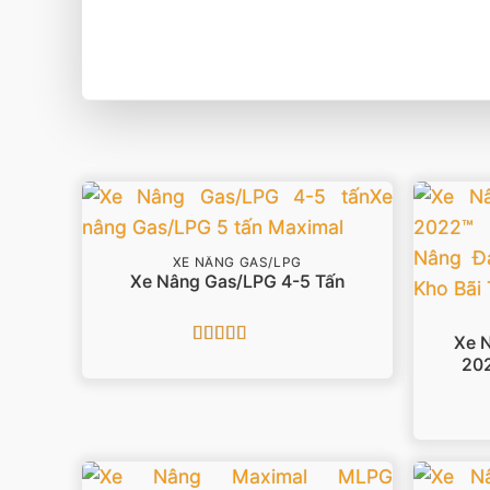
XE NÂNG GAS/LPG
Xe Nâng Gas/LPG 4-5 Tấn
Xe 
Được xếp
202
hạng
5
5 sao