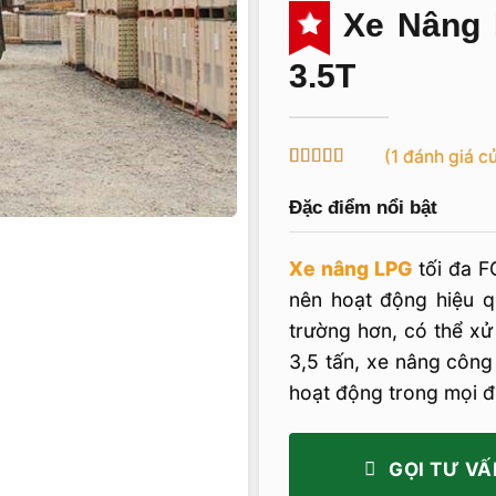
Xe Nâng M
3.5T
(
1
đánh giá c
5
1
trên 5 dựa
trên
đánh
Đặc điểm nổi bật
giá
Xe nâng LPG
tối đa F
nên hoạt động hiệu q
trường hơn, có thể xử 
3,5 tấn, xe nâng công
hoạt động trong mọi đi
GỌI TƯ VẤ