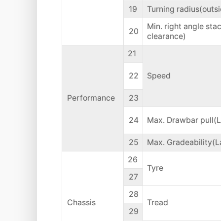
19
Turning radius(outs
Min. right angle sta
20
clearance)
21
22
Speed
Performance
23
24
Max. Drawbar pull(
25
Max. Gradeability(
26
Tyre
27
28
Chassis
Tread
29