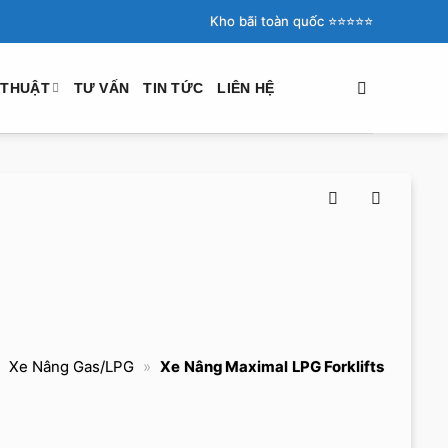
Kho bãi toàn quốc ⭐️⭐️⭐️⭐️⭐️
 THUẬT
TƯ VẤN
TIN TỨC
LIÊN HỆ
»
Xe Nâng Gas/LPG
»
Xe Nâng Maximal LPG Forklifts