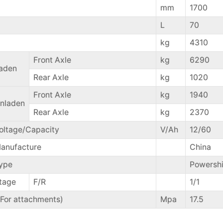
mm
1700
L
70
kg
4310
Front Axle
kg
6290
aden
Rear Axle
kg
1020
Front Axle
kg
1940
nladen
Rear Axle
kg
2370
oltage/Capacity
V/Ah
12/60
anufacture
China
ype
Powershi
tage
F/R
1/1
(For attachments)
Mpa
17.5