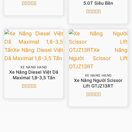
5.0T Siêu Bền
Được xếp
hạng
5
5 sao
Được xếp
hạng
5
5 sao
XE NÂNG HÀNG
Xe Nâng Diesel Việt Dã
XE NÂNG HÀNG
Maximal 1,8-3,5 Tấn
Xe Nâng Người Scissor
Lift GTJZ13RT
Được xếp
hạng
5
5 sao
Được xếp
hạng
5
5 sao