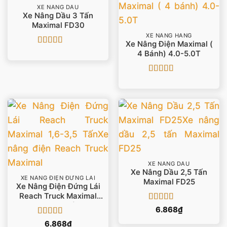
XE NÂNG DẦU
Xe Nâng Dầu 3 Tấn
Maximal FD30
XE NÂNG HÀNG
Xe Nâng Điện Maximal (
Được xếp
4 Bánh) 4.0-5.0T
hạng
4
5
sao
Được xếp
hạng
5
5 sao
XE NÂNG DẦU
Xe Nâng Dầu 2,5 Tấn
XE NÂNG ĐIỆN ĐỨNG LÁI
Maximal FD25
Xe Nâng Điện Đứng Lái
Reach Truck Maximal
1,6-3,5 Tấn
Được xếp
6.868
₫
hạng
5
5 sao
Được xếp
6.868
₫