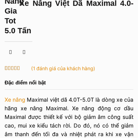
Xe Nâng Việt Dã Maximal 4.0-
5.0 Tấn
(
1
đánh giá của khách hàng)
5
1
trên 5 dựa
trên
đánh
Đặc điểm nổi bật
giá
Xe nâng
Maximal việt dã 4.0T-5.0T là dòng xe của
hãng xe nâng Maximal. Xe nâng động cơ dầu
Maximal được thiết kế với bộ giảm âm công suất
cao, mui xe kiểu tách rời. Do đó, nó có thể giảm
âm thanh đến tối đa và nhiệt phát ra khi xe vận