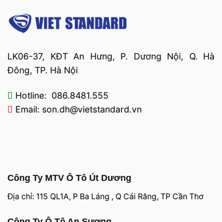
LK06-37, KĐT An Hưng, P. Dương Nội, Q. Hà
Đông, TP. Hà Nội
Hotline: 086.8481.555
Email: son.dh@vietstandard.vn
Công Ty MTV Ô Tô Út Dương
Địa chỉ: 115 QL1A, P Ba Láng , Q Cái Răng, TP Cần Thơ
Công Ty Ô Tô An Sương