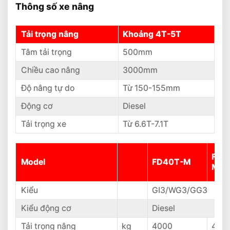
Thông số xe nâng
Tải trọng nâng
Khoảng 4T-5T
Tâm tải trọng
500mm
Chiều cao nâng
3000mm
Độ nâng tự do
Từ 150-155mm
Động cơ
Diesel
Tải trọng xe
Từ 6.6T-7.1T
FD4
Model
FD40T-M
M
Kiểu
GI3/WG3/GG3
Kiểu động cơ
Diesel
Tải trọng nâng
kg
4000
450