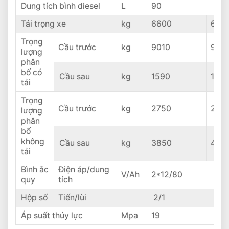
Dung tích bình diesel
L
90
Tải trọng xe
kg
6600
680
Trọng
Cầu trước
kg
9010
975
lượng
phân
bố có
Cầu sau
kg
1590
155
tải
Trọng
Cầu trước
kg
2750
2710
lượng
phân
bố
không
Cầu sau
kg
3850
409
tải
Bình ắc
Điện áp/dung
V/Ah
2*12/80
quy
tích
Hộp số
Tiến/lùi
2/1
Áp suất thủy lực
Mpa
19