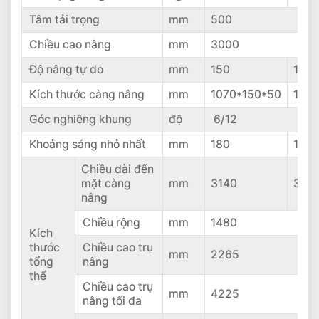
Tâm tải trọng
mm
500
Chiều cao nâng
mm
3000
Độ nâng tự do
mm
150
155
Kích thước càng nâng
mm
1070*150*50
1070
Góc nghiêng khung
độ
6/12
Khoảng sáng nhỏ nhất
mm
180
175
Chiều dài đến
mặt càng
mm
3140
316
nâng
Chiều rộng
mm
1480
Kích
thước
Chiều cao trụ
mm
2265
tổng
nâng
thể
Chiều cao trụ
mm
4225
nâng tối đa