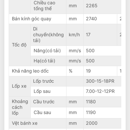
Chiều cao
mm
2265
tổng thể
Bán kính góc quay
mm
2740
276
Di
chuyển(không
km/h
17
25
tải)
Tốc độ
Nâng(có tải)
mm/s
500
Hạ(có tải)
mm/s
500
Khả năng leo dốc
%
19
18
Lốp trước
300-15-18PR
Lốp xe
Lốp sau
7.00-12-12PR
Khoảng
Cầu trước
mm
1180
cách
Cầu sau
mm
1190
lốp
Vệt bánh xe
mm
2000