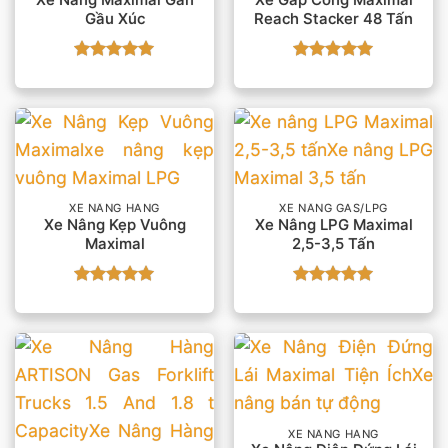
Gầu Xúc
Reach Stacker 48 Tấn
Được xếp
Được xếp
hạng
5
5
hạng
5
5
sao
sao
XE NÂNG HÀNG
XE NÂNG GAS/LPG
Xe Nâng Kẹp Vuông
Xe Nâng LPG Maximal
Maximal
2,5-3,5 Tấn
Được xếp
Được xếp
hạng
5
5
hạng
5
5
sao
sao
XE NÂNG HÀNG