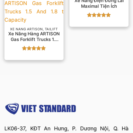
Xe Nâng Điện Đứng Lái
Maximal Tiện Ích
Được xếp
hạng
5
5
XE NÂNG ARTISON, TAILIFT
sao
Xe Nâng Hàng ARTISON
Gas Forklift Trucks 1.5
And 1.8 T Capacity
Được xếp
hạng
5
5
sao
LK06-37, KĐT An Hưng, P. Dương Nội, Q. Hà