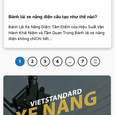
Bánh lái xe nâng điện cấu tạo như thế nào?
Bánh Lái Xe Nâng Điện: Tâm Điểm của Hiệu Suất Vận
Hành Khái Niệm và Tầm Quan Trọng Bánh lái xe nâng
điện không chỉChi tiết...
1
2
3
4
…
7
VIETSTANDARD VIỆT NAM
Xe-nang