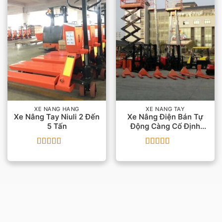
XE NÂNG HÀNG
XE NÂNG TAY
Xe Nâng Tay Niuli 2 Đến
Xe Nâng Điện Bán Tự
5 Tấn
Động Càng Cố Định
Semi
Được xếp
Được xếp
hạng
5
5 sao
hạng
5
5 sao