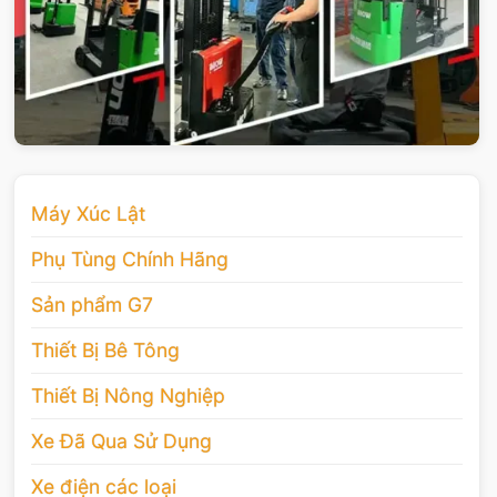
Máy Xúc Lật
Phụ Tùng Chính Hãng
Sản phẩm G7
Thiết Bị Bê Tông
Thiết Bị Nông Nghiệp
Xe Đã Qua Sử Dụng
Xe điện các loại