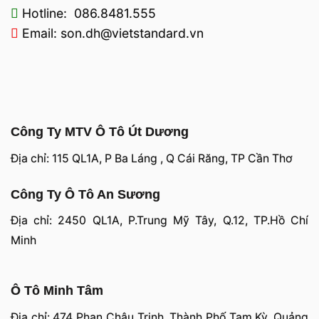
Hotline: 086.8481.555
Email: son.dh@vietstandard.vn
Công Ty MTV Ô Tô Út Dương
Địa chỉ: 115 QL1A, P Ba Láng , Q Cái Răng, TP Cần Thơ
Công Ty Ô Tô An Sương
Địa chỉ: 2450 QL1A, P.Trung Mỹ Tây, Q.12, TP.Hồ Chí
Minh
Ô Tô Minh Tâm
Địa chỉ: 474 Phan Châu Trinh, Thành Phố Tam Kỳ, Quảng