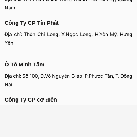
Nam
Công Ty CP Tín Phát
Địa chỉ: Thôn Chi Long, X.Ngọc Long, H.Yên Mỹ, Hưng
Yên
Ô Tô Minh Tâm
Địa chỉ: Số 100, Đ.Võ Nguyên Giáp, P.Phước Tân, T. Đồng
Nai
Công Ty CP cơ điện
Địa chỉ: Số 36 Nguyễn Chí Thanh, TP. Buôn Ma Thuột,
Đăklăk