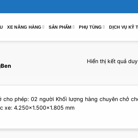
ỆU
XE NÂNG HÀNG
SẢN PHẨM
PHỤ TÙNG
DỊCH VỤ KỸ 
Hiển thị kết quả duy
gBen
hở cho phép: 02 người Khối lượng hàng chuyên chở ch
ớc xe: 4.250×1.500×1.805 mm