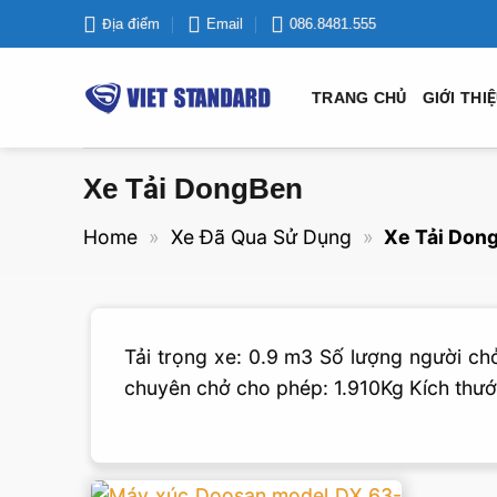
Bỏ
Địa điểm
Email
086.8481.555
qua
nội
TRANG CHỦ
GIỚI THI
dung
Xe Tải DongBen
Home
»
Xe Đã Qua Sử Dụng
»
Xe Tải Don
Tải trọng xe: 0.9 m3 Số lượng người c
chuyên chở cho phép: 1.910Kg Kích thư