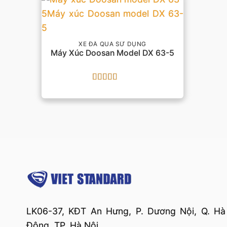
XE ĐÃ QUA SỬ DỤNG
Máy Xúc Doosan Model DX 63-5
Được xếp
hạng
5
5 sao
LK06-37, KĐT An Hưng, P. Dương Nội, Q. Hà
Đông, TP. Hà Nội