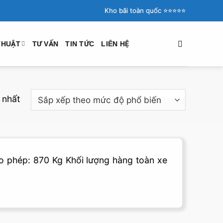
Kho bãi toàn quốc ⭐️⭐️⭐️⭐️⭐️
THUẬT
TƯ VẤN
TIN TỨC
LIÊN HỆ
 nhất
o phép: 870 Kg Khối lượng hàng toàn xe