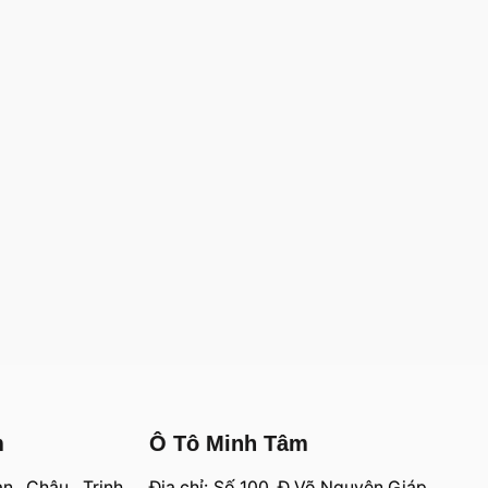
m
Ô Tô Minh Tâm
an Châu Trinh,
Địa chỉ: Số 100, Đ.Võ Nguyên Giáp,