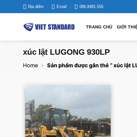
Bỏ
Địa điểm
Email
086.8481.555
qua
nội
TRANG CHỦ
GIỚI THI
dung
xúc lật LUGONG 930LP
Home
»
Sản phẩm được gắn thẻ “ xúc lật