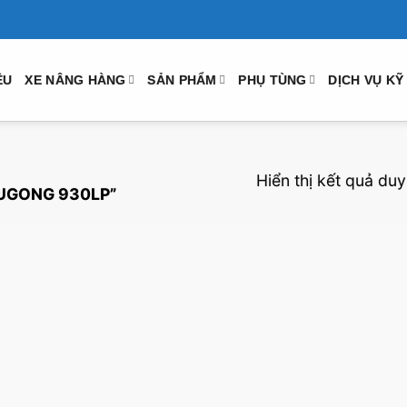
ỆU
XE NÂNG HÀNG
SẢN PHẨM
PHỤ TÙNG
DỊCH VỤ KỸ
Hiển thị kết quả duy
 LUGONG 930LP”