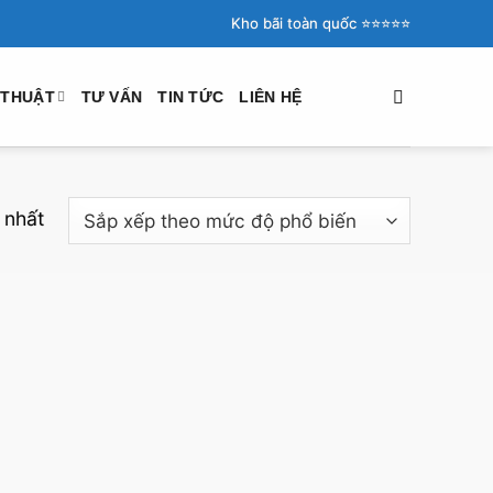
Kho bãi toàn quốc ⭐️⭐️⭐️⭐️⭐️
 THUẬT
TƯ VẤN
TIN TỨC
LIÊN HỆ
 nhất