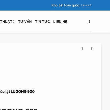
Kho bãi toàn quốc ⭐️⭐️⭐️⭐️⭐️
 THUẬT
TƯ VẤN
TIN TỨC
LIÊN HỆ
úc lật LUGONG 930