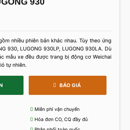
LUGONG 930
ồm nhiều phiên bản khác nhau. Tùy theo ứng
ONG 930, LUGONG 930LP, LUGONG 930LA. Dù
các mẫu xe đều được trang bị động cơ Weichai
ó tự nhiên.
N
BÁO GIÁ
Miễn phí vận chuyển
Hóa đơn CO, CQ đầy đủ
Phân phối toàn quốc