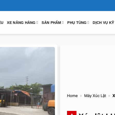
ỆU
XE NÂNG HÀNG
SẢN PHẨM
PHỤ TÙNG
DỊCH VỤ KỸ
Home
»
Máy Xúc Lật
»
X