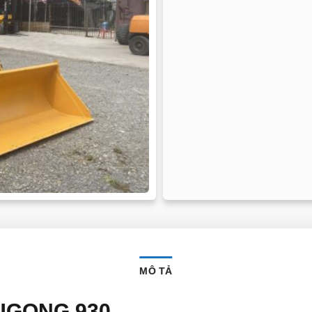
MÔ TẢ
 LUGONG 930