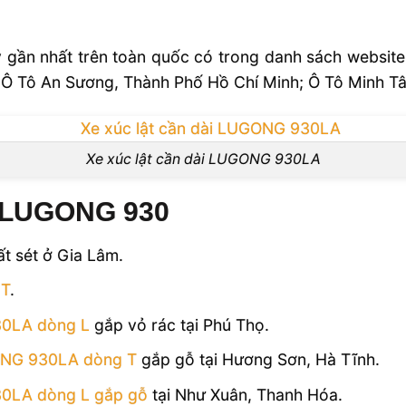
ý gần nhất trên toàn quốc có trong danh sách website
 Ô Tô An Sương, Thành Phố Hồ Chí Minh; Ô Tô Minh 
Xe xúc lật cần dài LUGONG 930LA
t LUGONG 930
t sét ở Gia Lâm.
 T
.
30LA dòng L
gắp vỏ rác tại Phú Thọ.
GONG 930LA dòng T
gắp gỗ tại Hương Sơn, Hà Tĩnh.
30LA dòng L gắp gỗ
tại Như Xuân, Thanh Hóa.