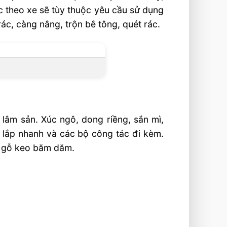
c theo xe sẽ tùy thuộc yêu cầu sử dụng
ác, càng nâng, trộn bê tông, quét rác.
âm sản. Xúc ngô, dong riềng, sắn mì,
 lắp nhanh và các bộ công tác đi kèm.
p gỗ keo băm dăm.