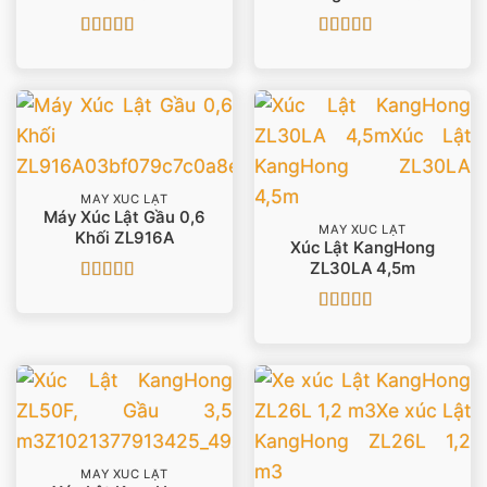
Được xếp
Được xếp
hạng
5
5 sao
hạng
5
5 sao
MÁY XÚC LẬT
Máy Xúc Lật Gầu 0,6
MÁY XÚC LẬT
Khối ZL916A
Xúc Lật KangHong
ZL30LA 4,5m
Được xếp
hạng
5
5 sao
Được xếp
hạng
5
5 sao
MÁY XÚC LẬT