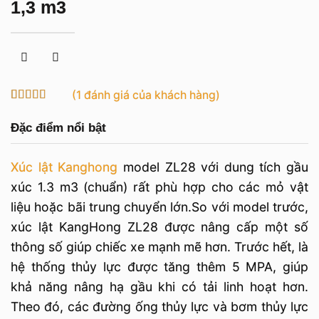
1,3 m3
(
1
đánh giá của khách hàng)
5
1
trên 5 dựa
trên
đánh
Đặc điểm nổi bật
giá
Xúc lật Kanghong
model ZL28 với dung tích gầu
xúc 1.3 m3 (chuẩn) rất phù hợp cho các mỏ vật
liệu hoặc bãi trung chuyển lớn.So với model trước,
xúc lật KangHong ZL28 được nâng cấp một số
thông số giúp chiếc xe mạnh mẽ hơn. Trước hết, là
hệ thống thủy lực được tăng thêm 5 MPA, giúp
khả năng nâng hạ gầu khi có tải linh hoạt hơn.
Theo đó, các đường ống thủy lực và bơm thủy lực