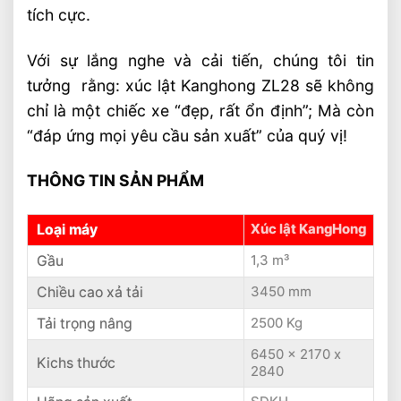
tích cực.
Với sự lắng nghe và cải tiến, chúng tôi tin
tưởng rằng: xúc lật Kanghong ZL28 sẽ không
chỉ là một chiếc xe “đẹp, rất ổn định”; Mà còn
“đáp ứng mọi yêu cầu sản xuất” của quý vị!
THÔNG TIN SẢN PHẨM
Loại máy
Xúc lật KangHong
Gầu
1,3 m³
Chiều cao xả tải
3450 mm
Tải trọng nâng
2500 Kg
6450 x 2170 x
Kichs thước
2840