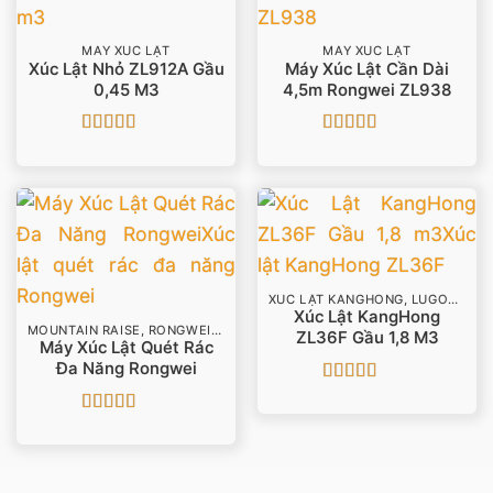
MÁY XÚC LẬT
MÁY XÚC LẬT
Xúc Lật Nhỏ ZL912A Gầu
Máy Xúc Lật Cần Dài
0,45 M3
4,5m Rongwei ZL938
Được xếp
Được xếp
hạng
4.5
5
hạng
4.25
sao
5 sao
XÚC LẬT KANGHONG, LUGONG
Xúc Lật KangHong
MOUNTAIN RAISE, RONGWEI, LYME
ZL36F Gầu 1,8 M3
Máy Xúc Lật Quét Rác
Đa Năng Rongwei
Được xếp
hạng
5
5 sao
Được xếp
hạng
4.5
5
sao