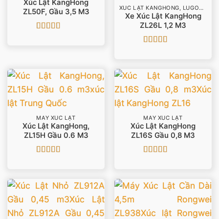
Xúc Lật KangHong
XÚC LẬT KANGHONG, LUGONG
ZL50F, Gầu 3,5 M3
Xe Xúc Lật KangHong
ZL26L 1,2 M3
Được xếp
hạng
5
5 sao
Được xếp
hạng
5
5 sao
MÁY XÚC LẬT
MÁY XÚC LẬT
Xúc Lật KangHong,
Xúc Lật KangHong
ZL15H Gầu 0.6 M3
ZL16S Gầu 0,8 M3
Được xếp
Được xếp
hạng
5
5 sao
hạng
4.5
5
sao