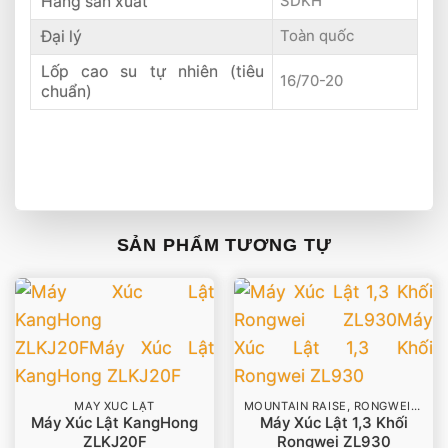
Hãng sản xuất
SDKH
Đại lý
Toàn quốc
Lốp cao su tự nhiên (tiêu
16/70-20
chuẩn)
SẢN PHẨM TƯƠNG TỰ
MÁY XÚC LẬT
MOUNTAIN RAISE, RONGWEI, LYME
Máy Xúc Lật KangHong
Máy Xúc Lật 1,3 Khối
ZLKJ20F
Rongwei ZL930