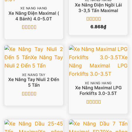
XE NÂNG HÀNG
Xe Nâng Điện Ngồi Lái
XE NÂNG HÀNG
3-3,5 Tấn Maximal
Xe Nâng Điện Maximal (
4 Bánh) 4.0-5.0T
Được xếp
6.868
₫
hạng
5
5 sao
Được xếp
hạng
5
5 sao
XE NÂNG TAY
Xe Nâng Tay Niuli 2 Đến
XE NÂNG HÀNG
5 Tấn
Xe Nâng Maximal LPG
Forklifts 3.0-3.5T
Được xếp
hạng
5
5 sao
Được xếp
hạng
5
5 sao