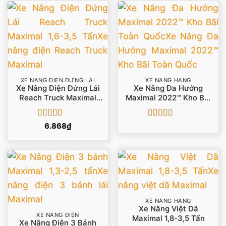
XE NÂNG ĐIỆN ĐỨNG LÁI
XE NÂNG HÀNG
Xe Nâng Điện Đứng Lái
Xe Nâng Đa Hướng
Reach Truck Maximal
Maximal 2022™ Kho Bãi
1,6-3,5 Tấn
Toàn Quốc
Được xếp
Được xếp
6.868
₫
hạng
5
5 sao
hạng
4.86
5
sao
XE NÂNG HÀNG
Xe Nâng Việt Dã
XE NÂNG ĐIỆN
Maximal 1,8-3,5 Tấn
Xe Nâng Điện 3 Bánh