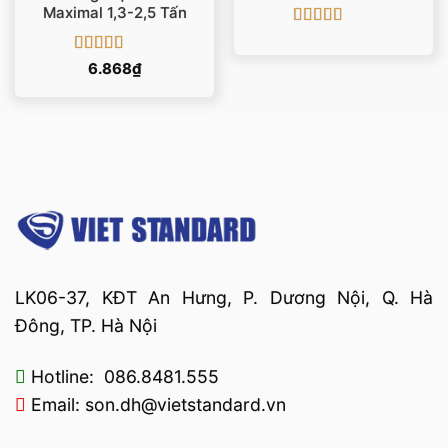
Maximal 1,3-2,5 Tấn
Được xếp
hạng
5
5 sao
Được xếp
6.868
₫
hạng
5
5 sao
LK06-37, KĐT An Hưng, P. Dương Nội, Q. Hà
Đông, TP. Hà Nội
Hotline: 086.8481.555
Email: son.dh@vietstandard.vn