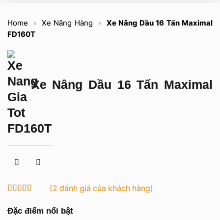
Home
»
Xe Nâng Hàng
»
Xe Nâng Dầu 16 Tấn Maximal
FD160T
Xe Nâng Dầu 16 Tấn Maximal
FD160T
(
2
đánh giá của khách hàng)
5
1
trên 5 dựa
trên
đánh
Đặc điểm nổi bật
giá