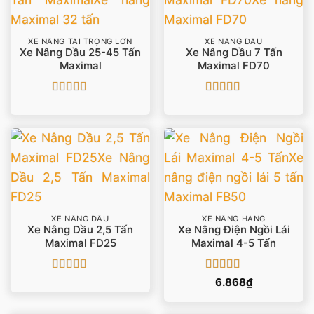
XE NÂNG TẢI TRỌNG LỚN
XE NÂNG DẦU
Xe Nâng Dầu 25-45 Tấn
Xe Nâng Dầu 7 Tấn
Maximal
Maximal FD70
Được xếp
Được xếp
hạng
5
5 sao
hạng
5
5 sao
XE NÂNG DẦU
XE NÂNG HÀNG
Xe Nâng Dầu 2,5 Tấn
Xe Nâng Điện Ngồi Lái
Maximal FD25
Maximal 4-5 Tấn
Được xếp
Được xếp
6.868
₫
hạng
5
5 sao
hạng
5
5 sao