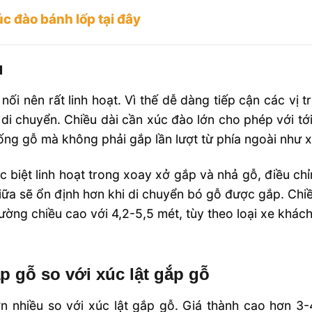
úc đào bánh lốp tại đây
u
ối nên rất linh hoạt. Vì thế dễ dàng tiếp cận các vị 
ải di chuyển. Chiều dài cần xúc đào lớn cho phép với t
ống gỗ mà không phải gắp lần lượt từ phía ngoài như x
 biệt linh hoạt trong xoay xở gắp và nhả gỗ, điều chỉ
 giữa sẽ ổn định hơn khi di chuyển bó gỗ được gắp. Ch
ờng chiều cao với 4,2-5,5 mét, tùy theo loại xe khác
 gỗ so với xúc lật gắp gỗ
nhiều so với xúc lật gắp gỗ. Giá thành cao hơn 3-