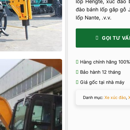
lốp Hengte, xúc đào 
đào bánh lốp gắp gỗ 
lốp Nante, .v.v.
GỌI TƯ VẤ
Hàng chính hãng 100%
Bảo hành 12 tháng
Giá gốc tại nhà máy
Danh mục:
Xe xúc đào
,
X