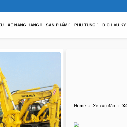
ỆU
XE NÂNG HÀNG
SẢN PHẨM
PHỤ TÙNG
DỊCH VỤ KỸ
Home
»
Xe xúc đào
»
Xú