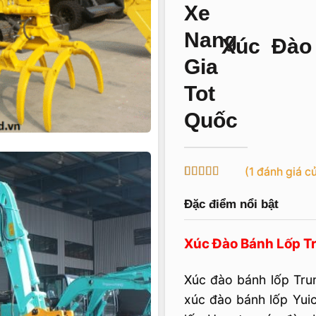
Xúc Đào 
Quốc
(
1
đánh giá c
3
1
trên 5
dựa
Đặc điểm nổi bật
trên
đánh
giá
Xúc Đào Bánh Lốp T
Xúc đào bánh lốp Tru
xúc đào bánh lốp Yui