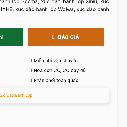
bánh lốp Socma, xúc đào bánh lốp Xiniu, xúc
JIAHE, xúc đào bánh lốp Wolwa, xúc đào bánh
N
BÁO GIÁ
Miễn phí vận chuyển
Hóa đơn CO, CQ đầy đủ
Phân phối toàn quốc
úc Đào Bánh Lốp