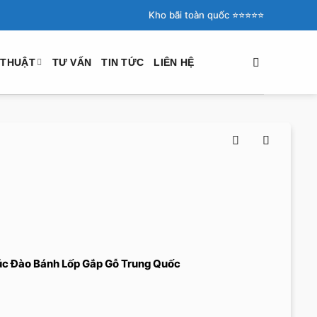
Kho bãi toàn quốc ⭐️⭐️⭐️⭐️⭐️
 THUẬT
TƯ VẤN
TIN TỨC
LIÊN HỆ
c Đào Bánh Lốp Gắp Gỗ Trung Quốc