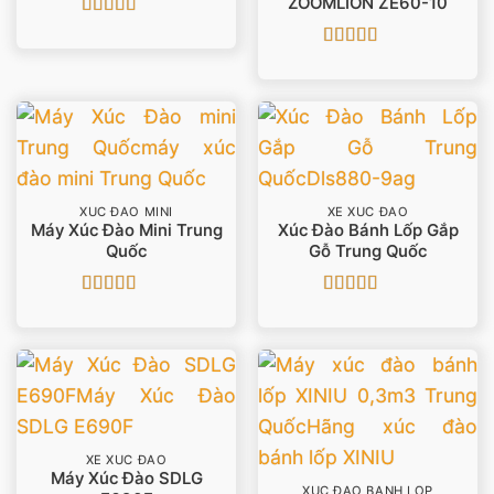
ZOOMLION ZE60-10
Được xếp
hạng
5
5 sao
Được xếp
hạng
5
5 sao
XÚC ĐÀO MINI
XE XÚC ĐÀO
Máy Xúc Đào Mini Trung
Xúc Đào Bánh Lốp Gắp
Quốc
Gỗ Trung Quốc
Được xếp
Được
hạng
5
5 sao
xếp
hạng
3
5 sao
XE XÚC ĐÀO
Máy Xúc Đào SDLG
XÚC ĐÀO BÁNH LỐP