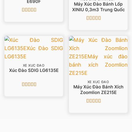
E690F
Máy Xúc Đào Bánh Lốp
XINIU 0,3m3 Trung Quốc
Được xếp
hạng
5
5 sao
Được xếp
hạng
5
5 sao
XE XÚC ĐÀO
Xúc Đào SDlG LG6135E
XE XÚC ĐÀO
Máy Xúc Đào Bánh Xích
Được xếp
Zoomlion ZE215E
hạng
5
5 sao
Được xếp
hạng
5
5 sao