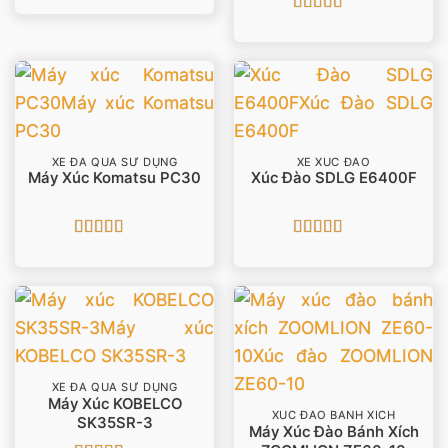
hạng
5
5 sao
Được xếp
hạng
5
5 sao
XE ĐÃ QUA SỬ DỤNG
XE XÚC ĐÀO
Máy Xúc Komatsu PC30
Xúc Đào SDLG E6400F
Được xếp
Được xếp
hạng
5
5 sao
hạng
5
5 sao
XE ĐÃ QUA SỬ DỤNG
Máy Xúc KOBELCO
XÚC ĐÀO BÁNH XÍCH
SK35SR-3
Máy Xúc Đào Bánh Xích