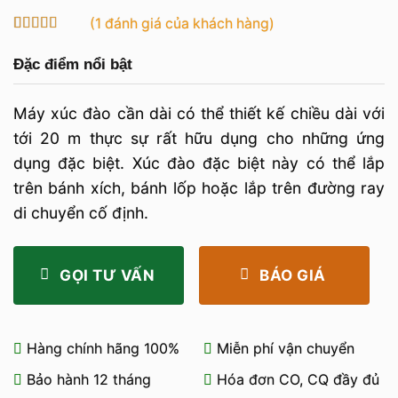
(
1
đánh giá của khách hàng)
5
1
trên 5 dựa
trên
đánh
Đặc điểm nổi bật
giá
Máy xúc đào cần dài có thể thiết kế chiều dài với
tới 20 m thực sự rất hữu dụng cho những ứng
dụng đặc biệt. Xúc đào đặc biệt này có thể lắp
trên bánh xích, bánh lốp hoặc lắp trên đường ray
di chuyển cố định.
GỌI TƯ VẤN
BÁO GIÁ
Hàng chính hãng 100%
Miễn phí vận chuyển
Bảo hành 12 tháng
Hóa đơn CO, CQ đầy đủ