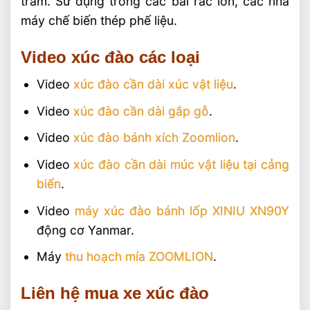
tràm. Sử dụng trong các bãi rác lớn, các nhà
máy chế biến thép phế liệu.
Video xúc đào các loại
Video
xúc đào cần dài xúc vật liệu
.
Video
xúc đào cần dài gắp gỗ
.
Video
xúc đào bánh xích Zoomlion
.
Video
xúc đào cần dài múc vật liệu tại cảng
biển
.
Video
máy xúc đào bánh lốp XINIU XN90Y
động cơ Yanmar.
Máy
thu hoạch mía ZOOMLION
.
Liên hệ mua xe xúc đào