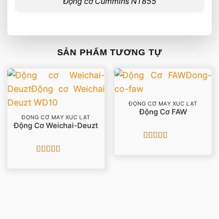
Động cơ Cummins NT855
SẢN PHẨM TƯƠNG TỰ
ĐỘNG CƠ MÁY XÚC LẬT
Động Cơ FAW
ĐỘNG CƠ MÁY XÚC LẬT
Động Cơ Weichai-Deuzt
Được xếp
hạng
5
5 sao
Được xếp
hạng
5
5 sao