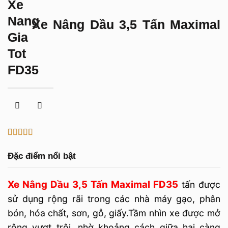
Xe Nâng Dầu 3,5 Tấn Maximal
FD35
5
1
trên 5 dựa
trên
đánh
Đặc điểm nổi bật
giá
Xe Nâng Dầu 3,5 Tấn Maximal FD35
tấn được
sử dụng rộng rãi trong các nhà máy gạo, phân
bón, hóa chất, sơn, gỗ, giấy.Tầm nhìn xe được mở
rộng vượt trội, nhờ khoảng cách giữa hai càng