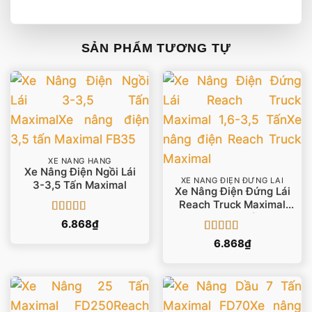
SẢN PHẨM TƯƠNG TỰ
XE NÂNG HÀNG
Xe Nâng Điện Ngồi Lái
XE NÂNG ĐIỆN ĐỨNG LÁI
3-3,5 Tấn Maximal
Xe Nâng Điện Đứng Lái
Reach Truck Maximal
1,6-3,5 Tấn
Được xếp
6.868
₫
hạng
5
5 sao
Được xếp
6.868
₫
hạng
5
5 sao