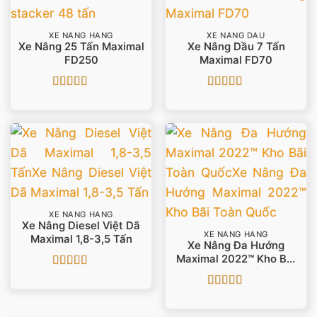
XE NÂNG HÀNG
XE NÂNG DẦU
Xe Nâng 25 Tấn Maximal
Xe Nâng Dầu 7 Tấn
FD250
Maximal FD70
Được xếp
Được xếp
hạng
4
5
hạng
5
5 sao
sao
XE NÂNG HÀNG
Xe Nâng Diesel Việt Dã
XE NÂNG HÀNG
Maximal 1,8-3,5 Tấn
Xe Nâng Đa Hướng
Maximal 2022™ Kho Bãi
Toàn Quốc
Được xếp
hạng
5
5 sao
Được xếp
hạng
4.86
5