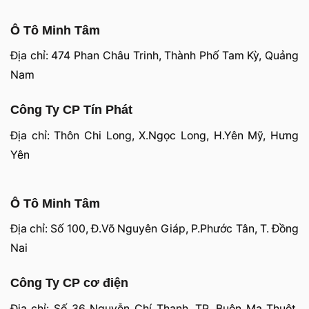
Ô Tô Minh Tâm
Địa chỉ: 474 Phan Châu Trinh, Thành Phố Tam Kỳ, Quảng
Nam
Công Ty CP Tín Phát
Địa chỉ: Thôn Chi Long, X.Ngọc Long, H.Yên Mỹ, Hưng
Yên
Ô Tô Minh Tâm
Địa chỉ: Số 100, Đ.Võ Nguyên Giáp, P.Phước Tân, T. Đồng
Nai
Công Ty CP cơ điện
Địa chỉ: Số 36 Nguyễn Chí Thanh, TP. Buôn Ma Thuột,