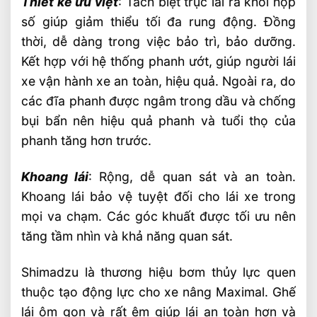
Thiết kế ưu việt
: Tách biệt trục lái ra khỏi hộp
số giúp giảm thiểu tối đa rung động. Đồng
thời, dễ dàng trong việc bảo trì, bảo dưỡng.
Kết hợp với hệ thống phanh ướt, giúp người lái
xe vận hành xe an toàn, hiệu quả. Ngoài ra, do
các đĩa phanh được ngâm trong dầu và chống
bụi bẩn nên hiệu quả phanh và tuổi thọ của
phanh tăng hơn trước.
Khoang lái
: Rộng, dễ quan sát và an toàn.
Khoang lái bảo vệ tuyệt đối cho lái xe trong
mọi va chạm. Các góc khuất được tối ưu nên
tăng tầm nhìn và khả năng quan sát.
Shimadzu là thương hiệu bơm thủy lực quen
thuộc tạo động lực cho xe nâng Maximal. Ghế
lái ôm gọn và rất êm giúp lái an toàn hơn và