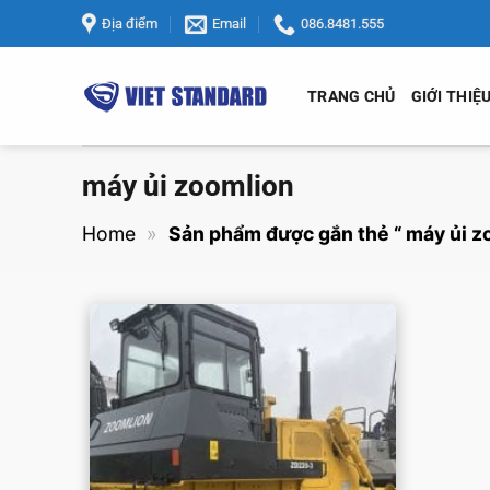
Bỏ
Địa điểm
Email
086.8481.555
qua
nội
TRANG CHỦ
GIỚI THIỆ
dung
máy ủi zoomlion
Home
»
Sản phẩm được gắn thẻ “ máy ủi z