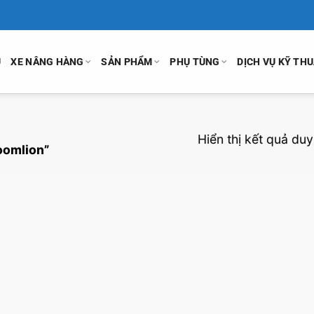
U
XE NÂNG HÀNG
SẢN PHẨM
PHỤ TÙNG
DỊCH VỤ KỸ TH
Hiển thị kết quả duy
oomlion”