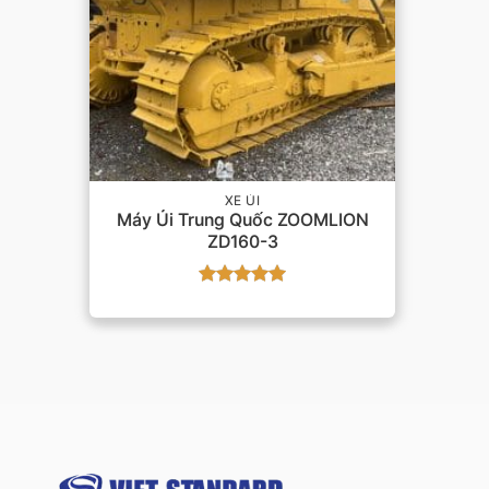
XE ỦI
Máy Ủi Trung Quốc ZOOMLION
ZD160-3
Được xếp
hạng
5
5
sao