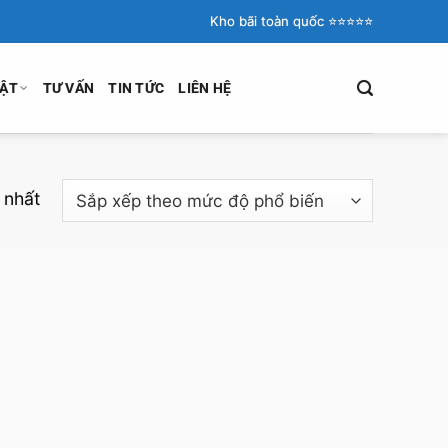
Kho bãi toàn quốc ⭐️⭐️⭐️⭐️⭐️
UẬT
TƯ VẤN
TIN TỨC
LIÊN HỆ
 nhất