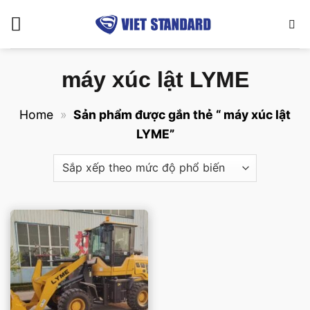
Bỏ
qua
nội
dung
máy xúc lật LYME
Home
»
Sản phẩm được gắn thẻ “ máy xúc lật
LYME”