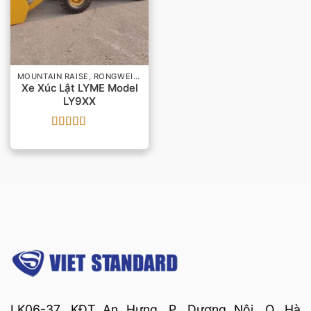
MOUNTAIN RAISE, RONGWEI, LYME
Xe Xúc Lật LYME Model
LY9XX
Được xếp
hạng
5
5 sao
LK06-37, KĐT An Hưng, P. Dương Nội, Q. Hà