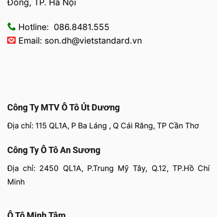
Đông, TP. Hà Nội
Hotline: 086.8481.555
Email: son.dh@vietstandard.vn
Công Ty MTV Ô Tô Út Dương
Địa chỉ: 115 QL1A, P Ba Láng , Q Cái Răng, TP Cần Thơ
Công Ty Ô Tô An Sương
Địa chỉ: 2450 QL1A, P.Trung Mỹ Tây, Q.12, TP.Hồ Chí
Minh
Ô Tô Minh Tâm