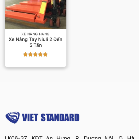
XE NÂNG HÀNG
Xe Nâng Tay Niuli 2 Đến
5 Tấn
Được xếp
hạng
5
5
sao
LK06-37, KĐT An Hưng, P. Dương Nội, Q. Hà