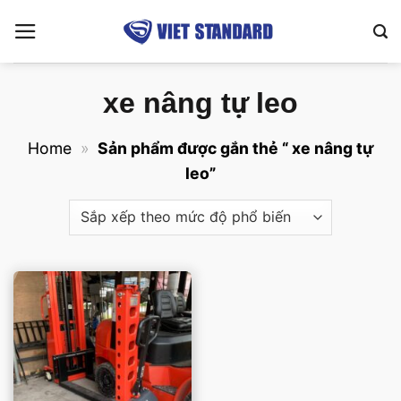
Bỏ
qua
nội
dung
xe nâng tự leo
Home
»
Sản phẩm được gắn thẻ “ xe nâng tự
leo”