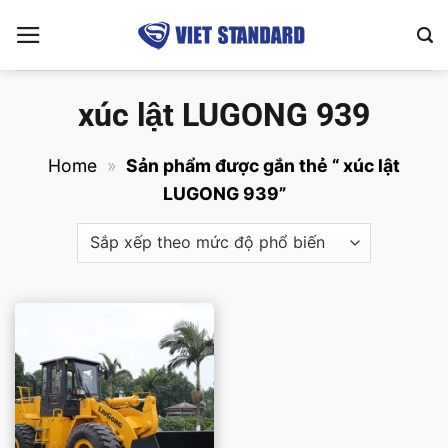
Bỏ
qua
nội
dung
xúc lật LUGONG 939
Home
»
Sản phẩm được gắn thẻ “ xúc lật
LUGONG 939”