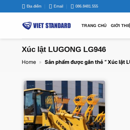
Bỏ
Địa điểm
Email
086.8481.555
qua
nội
TRANG CHỦ
GIỚI THI
dung
Xúc lật LUGONG LG946
Home
»
Sản phẩm được gắn thẻ “ Xúc lật