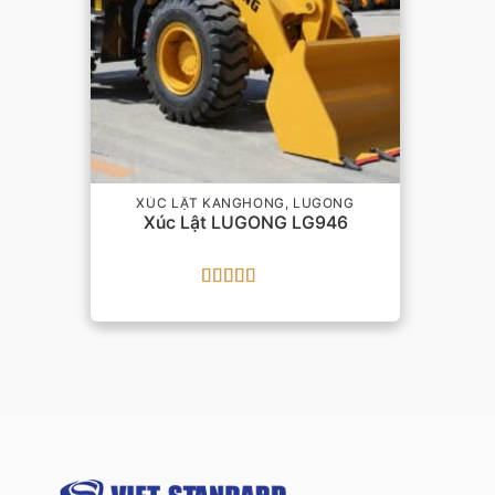
XÚC LẬT KANGHONG, LUGONG
Xúc Lật LUGONG LG946
Được xếp
hạng
5
5 sao