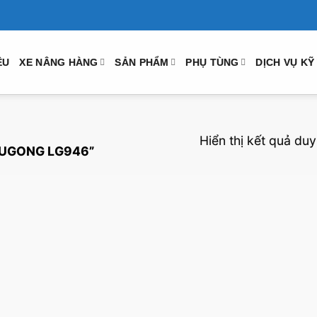
ỆU
XE NÂNG HÀNG
SẢN PHẨM
PHỤ TÙNG
DỊCH VỤ KỸ
Hiển thị kết quả duy
 LUGONG LG946”