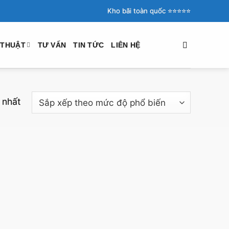
Kho bãi toàn quốc ⭐️⭐️⭐️⭐️⭐️
 THUẬT
TƯ VẤN
TIN TỨC
LIÊN HỆ
 nhất