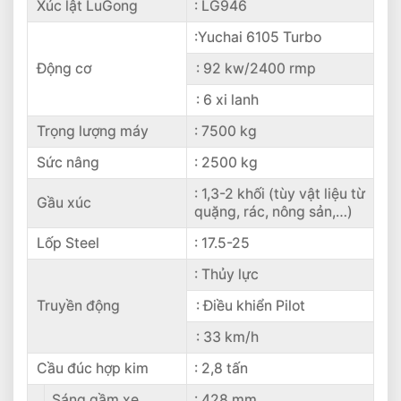
Xúc lật LuGong
: LG946
:Yuchai 6105 Turbo
Động cơ
: 92 kw/2400 rmp
: 6 xi lanh
Trọng lượng máy
: 7500 kg
Sức nâng
: 2500 kg
: 1,3-2 khối (tùy vật liệu từ
Gầu xúc
quặng, rác, nông sản,…)
Lốp Steel
: 17.5-25
: Thủy lực
Truyền động
: Điều khiển Pilot
: 33 km/h
Cầu đúc hợp kim
: 2,8 tấn
Sáng gầm xe
: 428 mm