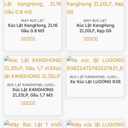
MÁY XÚC LẬT
MÁY XÚC LẬT
Xúc Lật KangHong, ZL16
Xúc Lật KangHong
Gầu 0.8 M3
ZL20LF, Kẹp Gỗ
Được xếp
Được xếp
hạng
5
5 sao
hạng
5
5 sao
XÚC LẬT KANGHONG, LUGONG
Xe Xúc Lật LUGONG 936
XÚC LẬT KANGHONG, LUGONG
Xúc Lật KANGHONG
ZL35LP, Gầu 1,7 M3
Được xếp
hạng
5
5 sao