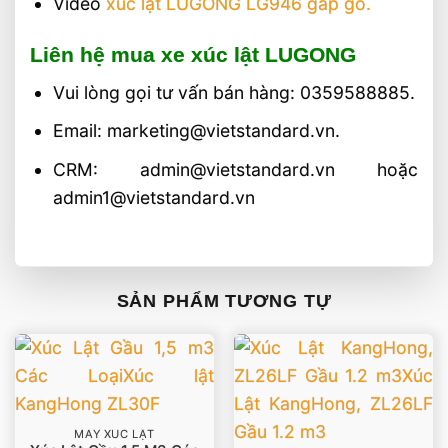
Video
xúc lật LUGONG LG946 gắp gỗ.
Liên hệ mua xe xúc lật LUGONG
Vui lòng gọi tư vấn bán hàng: 0359588885.
Email: marketing@vietstandard.vn.
CRM: admin@vietstandard.vn hoặc
admin1@vietstandard.vn
SẢN PHẨM TƯƠNG TỰ
MÁY XÚC LẬT