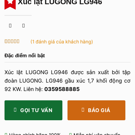
Xúc lật LUGONG LG946
(
1
đánh giá của khách hàng)
5
1
trên 5 dựa
trên
đánh
Đặc điểm nổi bật
giá
Xúc lật LUGONG LG946 được sản xuất bởi tập
đoàn LUGONG. LG946 gầu xúc 1,7 khối động cơ
92 KW. Liên hệ:
0359588885
GỌI TƯ VẤN
BÁO GIÁ
Hàng chính hãng 100%
Miễn phí vận chuyển