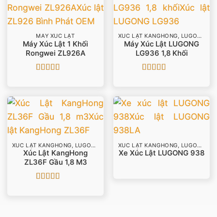
MÁY XÚC LẬT
XÚC LẬT KANGHONG, LUGONG
Máy Xúc Lật 1 Khối
Máy Xúc Lật LUGONG
Rongwei ZL926A
LG936 1,8 Khối
Được xếp
Được xếp
hạng
4.33
hạng
5
5 sao
5 sao
XÚC LẬT KANGHONG, LUGONG
XÚC LẬT KANGHONG, LUGONG
Xúc Lật KangHong
Xe Xúc Lật LUGONG 938
ZL36F Gầu 1,8 M3
Được xếp
hạng
5
5 sao