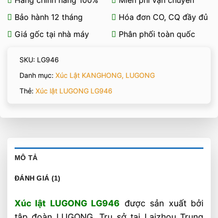
Bảo hành 12 tháng
Hóa đơn CO, CQ đầy đủ
Giá gốc tại nhà máy
Phân phối toàn quốc
SKU:
LG946
Danh mục:
Xúc Lật KANGHONG, LUGONG
Thẻ:
Xúc lật LUGONG LG946
MÔ TẢ
ĐÁNH GIÁ (1)
Xúc lật LUGONG LG946
được sản xuất bởi
tập đoàn LUGONG. Trụ sở tại Laizhou Trung