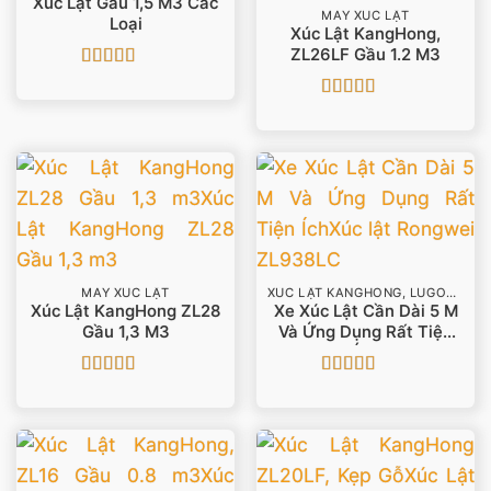
Xúc Lật Gầu 1,5 M3 Các
MÁY XÚC LẬT
Loại
Xúc Lật KangHong,
ZL26LF Gầu 1.2 M3
Được xếp
hạng
5
5 sao
Được xếp
hạng
5
5 sao
MÁY XÚC LẬT
XÚC LẬT KANGHONG, LUGONG
Xúc Lật KangHong ZL28
Xe Xúc Lật Cần Dài 5 M
Gầu 1,3 M3
Và Ứng Dụng Rất Tiện
Ích
Được xếp
Được xếp
hạng
5
5 sao
hạng
5
5 sao