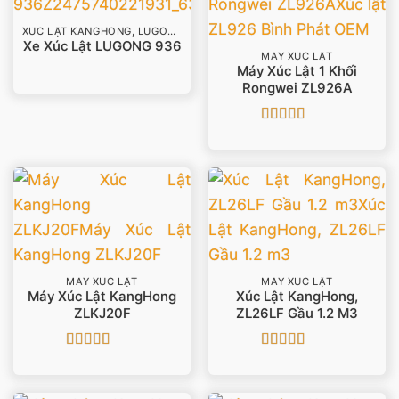
XÚC LẬT KANGHONG, LUGONG
Xe Xúc Lật LUGONG 936
MÁY XÚC LẬT
Máy Xúc Lật 1 Khối
Rongwei ZL926A
Được xếp
hạng
4.33
5 sao
MÁY XÚC LẬT
MÁY XÚC LẬT
Máy Xúc Lật KangHong
Xúc Lật KangHong,
ZLKJ20F
ZL26LF Gầu 1.2 M3
Được xếp
Được xếp
hạng
5
5 sao
hạng
5
5 sao