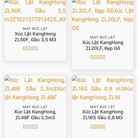
MÁY XÚC LẬT
Xúc Lật KangHong
MÁY XÚC LẬT
ZL50F, Gầu 3,5 M3
Xúc Lật KangHong
ZL20LF, Kẹp Gỗ
Được xếp
hạng
5
5 sao
Được xếp
hạng
5
5 sao
MÁY XÚC LẬT
MÁY XÚC LẬT
Xúc Lật KangHong,
Xúc Lật KangHong
ZL48F Gầu 2,3m3
ZL16S Gầu 0,8 M3
Được xếp
Được xếp