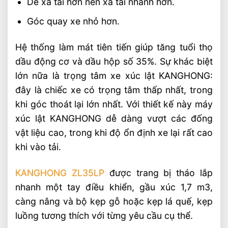
Dễ xả tải hơn nên xả tải nhanh hơn.
Góc quay xe nhỏ hơn.
Hệ thống làm mát tiên tiến giúp tăng tuổi thọ
dầu động cơ và dầu hộp số 35%. Sự khác biệt
lớn nữa là trọng tâm xe xúc lật KANGHONG:
đây là chiếc xe có trọng tâm thấp nhất, trong
khi góc thoát lại lớn nhất. Với thiết kế này máy
xúc lật KANGHONG dễ dàng vượt các đống
vật liệu cao, trong khi độ ổn định xe lại rất cao
khi vào tải.
KANGHONG ZL35LP
được trang bị tháo lắp
nhanh một tay điều khiển, gầu xúc 1,7 m3,
càng nâng và bộ kẹp gỗ hoặc kẹp lá quế, kẹp
luồng tương thích với từng yêu cầu cụ thể.