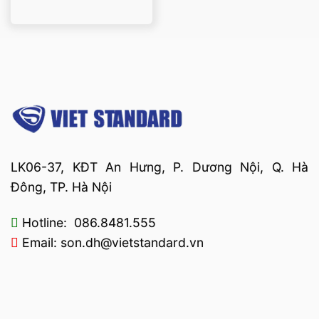
Được xếp
hạng
5
5 sao
LK06-37, KĐT An Hưng, P. Dương Nội, Q. Hà
Đông, TP. Hà Nội
Hotline: 086.8481.555
Email: son.dh@vietstandard.vn