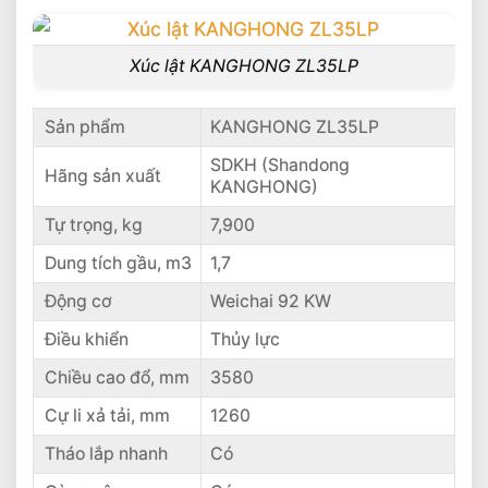
Xúc lật KANGHONG ZL35LP
Sản phẩm
KANGHONG ZL35LP
SDKH (Shandong
Hãng sản xuất
KANGHONG)
Tự trọng, kg
7,900
Dung tích gầu, m3
1,7
Động cơ
Weichai 92 KW
Điều khiển
Thủy lực
Chiều cao đổ, mm
3580
Cự li xả tải, mm
1260
Tháo lắp nhanh
Có