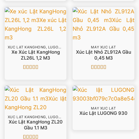
hạng
5
5 sao
hạng
4.5
5
sao
XÚC LẬT KANGHONG, LUGONG
MÁY XÚC LẬT
Xe Xúc Lật KangHong
Xúc Lật Nhỏ ZL912A Gầu
ZL26L 1,2 M3
0,45 M3
Được xếp
Được xếp
hạng
5
5 sao
hạng
4.5
5
sao
MÁY XÚC LẬT
Xúc Lật LUGONG 930
XÚC LẬT KANGHONG, LUGONG
Xúc Lật KangHong ZL20
Gầu 1.1 M3