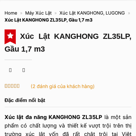
Home
»
Máy Xúc Lật
»
Xúc Lật KANGHONG, LUGONG
»
Xúc Lật KANGHONG ZL35LP, Gầu 1,7 m3
Xúc Lật KANGHONG ZL35LP,
Gầu 1,7 m3
(
2
đánh giá của khách hàng)
5
2
trên 5 dựa
trên
đánh
Đặc điểm nổi bật
giá
Xúc lật đa năng KANGHONG ZL35LP
là một sản
phẩm có chất lượng và thiết kế vượt trội trên thị
trường xúc lật vốn đã rất chật trội tại Việt