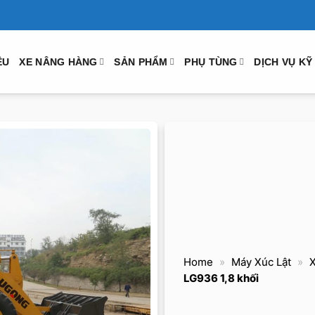
ỆU
XE NÂNG HÀNG
SẢN PHẨM
PHỤ TÙNG
DỊCH VỤ KỸ
Home
»
Máy Xúc Lật
»
LG936 1,8 khối