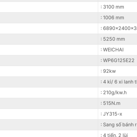
: 3100 mm
: 1006 mm
: 6890×2400×
: 5250 mm
: WEICHAI
: WP6G125E22
: 92kw
: 4 kì/ 6 xi lan
: 210g/kw.h
: 515N.m
: JY315-x
: Sang số bánh 
: 4 tiến, 2 lùi