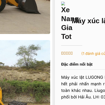
Máy xúc l
(
1
đánh giá c
5
1
trên 5 dựa
trên
đánh
Đặc điểm nổi bật
giá
Máy xúc lật LUGONG 
hết phải nhấn mạnh
toàn khác nhau. Liug
phối bởi Hải Âu. LH: 