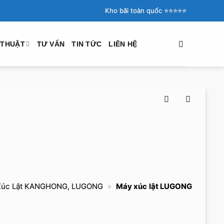
Kho bãi toàn quốc ⭐️⭐️⭐️⭐️⭐️
 THUẬT
TƯ VẤN
TIN TỨC
LIÊN HỆ
Xúc Lật KANGHONG, LUGONG
»
Máy xúc lật LUGONG