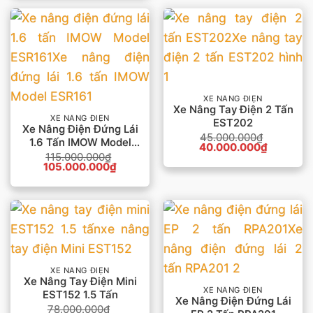
29.000.0
XE NÂNG ĐIỆN
Xe Nâng Tay Điện 2 Tấn
XE NÂNG ĐIỆN
EST202
Xe Nâng Điện Đứng Lái
45.000.000
₫
1.6 Tấn IMOW Model
Giá
Giá
40.000.000
₫
ESR161
gốc
hiện
115.000.000
₫
Giá
Giá
là:
tại
105.000.000
₫
gốc
hiện
45.000.000₫.
là:
là:
tại
40.000.0
115.000.000₫.
là:
105.000.000₫.
XE NÂNG ĐIỆN
Xe Nâng Tay Điện Mini
XE NÂNG ĐIỆN
EST152 1.5 Tấn
Xe Nâng Điện Đứng Lái
78.000.000
₫