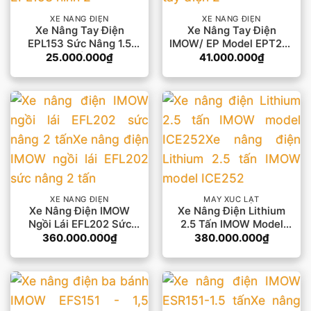
XE NÂNG ĐIỆN
XE NÂNG ĐIỆN
Xe Nâng Tay Điện
Xe Nâng Tay Điện
EPL153 Sức Nâng 1.5
IMOW/ EP Model EPT20-
Tấn
15ET2
25.000.000
₫
41.000.000
₫
XE NÂNG ĐIỆN
MÁY XÚC LẬT
Xe Nâng Điện IMOW
Xe Nâng Điện Lithium
Ngồi Lái EFL202 Sức
2.5 Tấn IMOW Model
Nâng 2 Tấn
ICE252
360.000.000
₫
380.000.000
₫