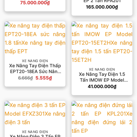
EP 2 Tấn RPA201
Giá
Giá
75.000.000
₫
gốc
hiện
165.000.000
₫
là:
tại
78.000.000₫.
là:
75.000.000₫.
XE NÂNG ĐIỆN
Xe Nâng Tay Điện Thấp
XE NÂNG ĐIỆN
EPT20-18EA Sức Nâng
Xe Nâng Tay Điện 1.5
1.8 Tấn
Giá
Giá
6.666
₫
5.555
₫
Tấn IMOW EP Model
gốc
hiện
EPT20-15ET2H
là:
tại
41.000.000
₫
6.666₫.
là:
5.555₫.
XE NÂNG ĐIỆN
Xe Nâng Điện 3 Tấn EP