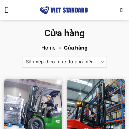
Bỏ
qua
nội
dung
Cửa hàng
Home
»
Cửa hàng