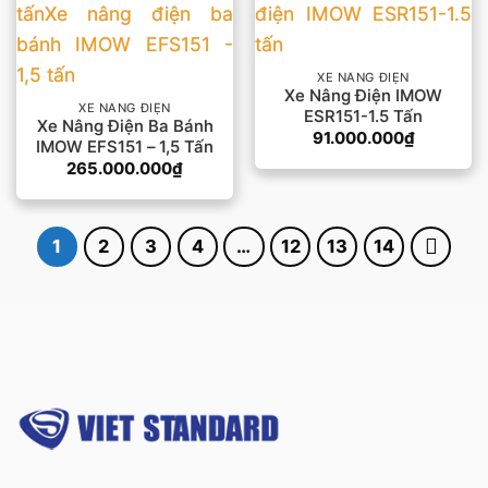
XE NÂNG ĐIỆN
Xe Nâng Điện IMOW
XE NÂNG ĐIỆN
ESR151-1.5 Tấn
Xe Nâng Điện Ba Bánh
91.000.000
₫
IMOW EFS151 – 1,5 Tấn
265.000.000
₫
1
2
3
4
…
12
13
14