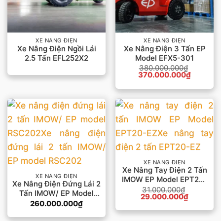
XE NÂNG ĐIỆN
XE NÂNG ĐIỆN
Xe Nâng Điện Ngồi Lái
Xe Nâng Điện 3 Tấn EP
2.5 Tấn EFL252X2
Model EFX5-301
380.000.000
₫
Giá
Giá
370.000.000
₫
gốc
hiện
là:
tại
380.000.000₫.
là:
370.000
XE NÂNG ĐIỆN
Xe Nâng Tay Điện 2 Tấn
XE NÂNG ĐIỆN
IMOW EP Model EPT20-
Xe Nâng Điện Đứng Lái 2
EZ
31.000.000
₫
Tấn IMOW/ EP Model
Giá
Giá
29.000.000
₫
RSC202
gốc
hiện
260.000.000
₫
là:
tại
31.000.000₫.
là: