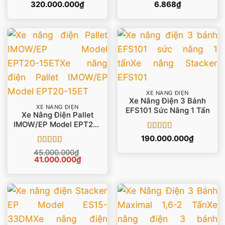
CPD45 – CPD50
320.000.000
₫
6.868
₫
XE NÂNG ĐIỆN
Xe Nâng Điện 3 Bánh
XE NÂNG ĐIỆN
EFS101 Sức Nâng 1 Tấn
Xe Nâng Điện Pallet
IMOW/EP Model EPT20-
15ET
Được xếp
190.000.000
₫
hạng
5
5 sao
Được xếp
45.000.000
₫
Giá
Giá
41.000.000
hạng
5
5 sao
₫
gốc
hiện
là:
tại
45.000.000₫.
là:
41.000.000₫.