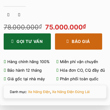
Giá
Giá
78.000.000
₫
75.000.000
₫
gốc
hiện
là:
tại
GỌI TƯ VẤN
BÁO GIÁ
78.000.000₫.
là:
75.000
Hàng chính hãng 100%
Miễn phí vận chuyển
Bảo hành 12 tháng
Hóa đơn CO, CQ đầy đủ
Giá gốc tại nhà máy
Phân phối toàn quốc
Danh mục:
Xe Nâng Điện
,
Xe Nâng Điện Đứng Lái