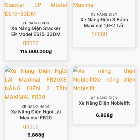
XE NÂNG ĐIỆN
Xe Nâng Điện 3 Bánh
XE NÂNG ĐIỆN
Maximal 1,6-2 Tấn
Xe Nâng Điện Stacker
EP Model ES15-33DM
Được xếp
hạng
4.5
5
Được xếp
115.000.000
₫
sao
hạng
5
5 sao
XE NÂNG ĐIỆN
Xe Nâng Điện Noblelfit
XE NÂNG HÀNG
Xe Nâng Điện Ngồi Lái
6.868
₫
Maximal FB20
Được xếp
6.868
₫
hạng
4.93
5