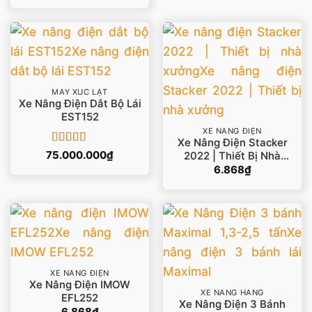
sao
MÁY XÚC LẬT
Xe Nâng Điện Dắt Bộ Lái
EST152
XE NÂNG ĐIỆN
Xe Nâng Điện Stacker
Được xếp
75.000.000
₫
2022 | Thiết Bị Nhà
hạng
5
5 sao
Xưởng
6.868
₫
XE NÂNG ĐIỆN
Xe Nâng Điện IMOW
XE NÂNG HÀNG
EFL252
Xe Nâng Điện 3 Bánh