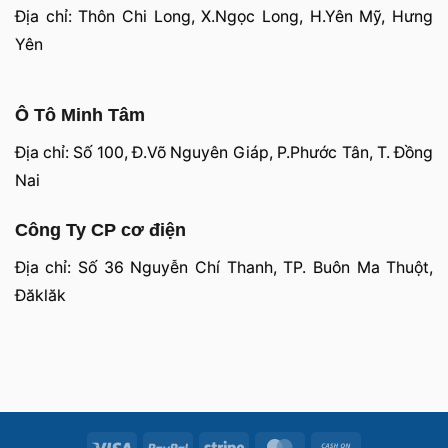
Địa chỉ: Thôn Chi Long, X.Ngọc Long, H.Yên Mỹ, Hưng
Yên
Ô Tô Minh Tâm
Địa chỉ: Số 100, Đ.Võ Nguyên Giáp, P.Phước Tân, T. Đồng
Nai
Công Ty CP cơ điện
Địa chỉ: Số 36 Nguyễn Chí Thanh, TP. Buôn Ma Thuột,
Đăklăk
Visa
PayPal
Stripe
MasterCard
Cash