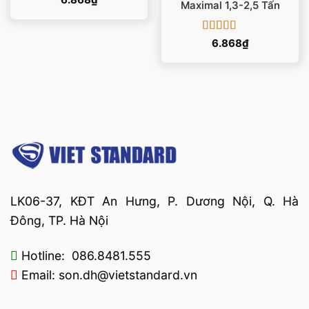
6.868
₫
Maximal 1,3-2,5 Tấn
Được xếp
6.868
₫
hạng
5
5 sao
LK06-37, KĐT An Hưng, P. Dương Nội, Q. Hà
Đông, TP. Hà Nội
Hotline: 086.8481.555
Email: son.dh@vietstandard.vn