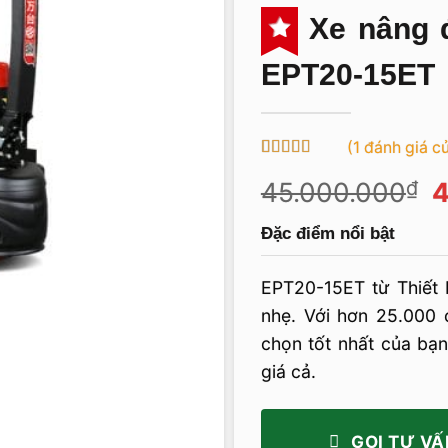
Xe nâng đ
EPT20-15ET
(
1
đánh giá c
5
1
trên 5 dựa
G
45.000.000
₫
4
trên
đánh
giá
g
Đặc điểm nổi bật
l
4
EPT20-15ET từ Thiết b
nhẹ. Với hơn 25.000 c
chọn tốt nhất của bạn 
giá cả.
GỌI TƯ VẤ