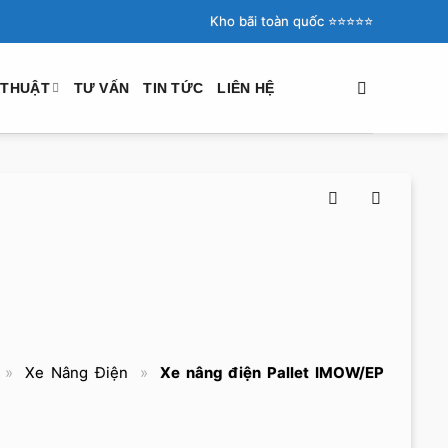
Kho bãi toàn quốc ⭐️⭐️⭐️⭐️⭐️
 THUẬT
TƯ VẤN
TIN TỨC
LIÊN HỆ
»
Xe Nâng Điện
»
Xe nâng điện Pallet IMOW/EP