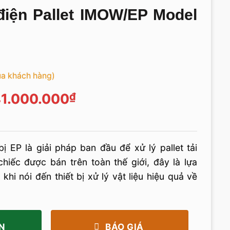
iện Pallet IMOW/EP Model
ủa khách hàng)
iá
Giá
1.000.000
₫
ốc
hiện
à:
tại
5.000.000₫.
là:
ị EP là giải pháp ban đầu để xử lý pallet tải
41.000.000₫.
hiếc được bán trên toàn thế giới, đây là lựa
khi nói đến thiết bị xử lý vật liệu hiệu quả về
N
BÁO GIÁ