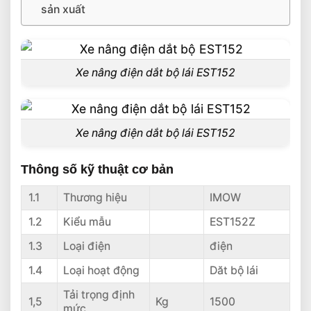
sản xuất
Xe nâng điện dắt bộ lái EST152
Xe nâng điện dắt bộ lái EST152
Thông số kỹ thuật cơ bản
1.1
Thương hiệu
IMOW
1.2
Kiểu mẫu
EST152Z
1.3
Loại điện
điện
1.4
Loại hoạt động
Dăt bộ lái
Tải trọng định
1,5
Kg
1500
mức