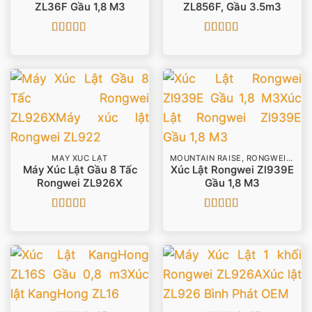
ZL36F Gầu 1,8 M3
ZL856F, Gầu 3.5m3
Được xếp
Được xếp
hạng
5
5 sao
hạng
5
5 sao
MÁY XÚC LẬT
MOUNTAIN RAISE, RONGWEI, LYME
Máy Xúc Lật Gầu 8 Tấc
Xúc Lật Rongwei Zl939E
Rongwei ZL926X
Gầu 1,8 M3
Được
Được xếp
xếp hạng
hạng
5
5 sao
3.8
5 sao