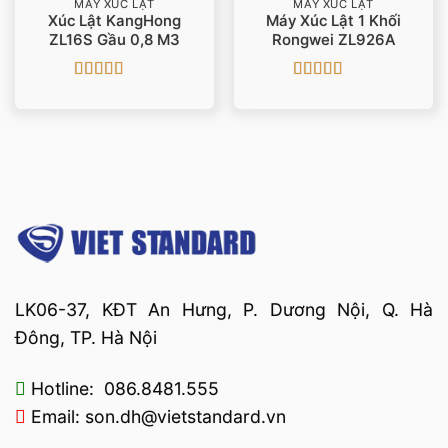
MÁY XÚC LẬT
MÁY XÚC LẬT
Xúc Lật KangHong
Máy Xúc Lật 1 Khối
ZL16S Gầu 0,8 M3
Rongwei ZL926A
Được xếp
Được xếp
hạng
4.5
5
hạng
4.33
sao
5 sao
LK06-37, KĐT An Hưng, P. Dương Nội, Q. Hà
Đông, TP. Hà Nội
Hotline: 086.8481.555
Email: son.dh@vietstandard.vn