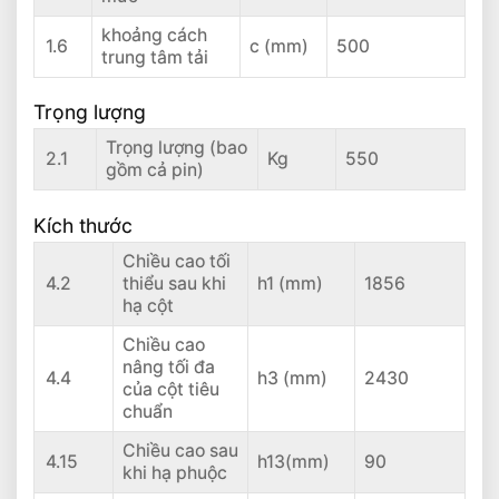
khoảng cách
1.6
c (mm)
500
trung tâm tải
Trọng lượng
Trọng lượng (bao
2.1
Kg
550
gồm cả pin)
Kích thước
Chiều cao tối
4.2
thiểu sau khi
h1 (mm)
1856
hạ cột
Chiều cao
nâng tối đa
4.4
h3 (mm)
2430
của cột tiêu
chuẩn
Chiều cao sau
4.15
h13(mm)
90
khi hạ phuộc