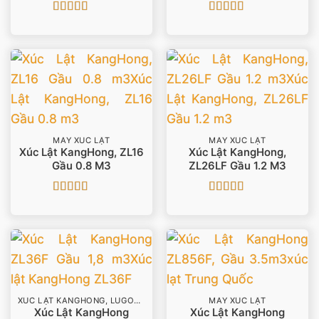
Được xếp
Được xếp
hạng
4.75
5
hạng
5
5 sao
sao
MÁY XÚC LẬT
MÁY XÚC LẬT
Xúc Lật KangHong, ZL16
Xúc Lật KangHong,
Gầu 0.8 M3
ZL26LF Gầu 1.2 M3
Được xếp
Được xếp
hạng
5
5 sao
hạng
5
5 sao
XÚC LẬT KANGHONG, LUGONG
MÁY XÚC LẬT
Xúc Lật KangHong
Xúc Lật KangHong