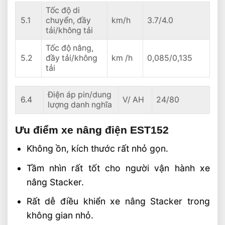
Tốc độ di
5.1
chuyển, đầy
km/h
3.7/4.0
tải/không tải
Tốc độ nâng,
5.2
đầy tải/không
km /h
0,085/0,135
tải
Điện áp pin/dung
6.4
V/ AH
24/80
lượng danh nghĩa
Ưu điểm xe nâng điện EST152
Không ồn, kích thước rất nhỏ gọn.
Tầm nhìn rất tốt cho người vận hành xe
nâng Stacker.
Rất dễ điều khiển xe nâng Stacker trong
không gian nhỏ.