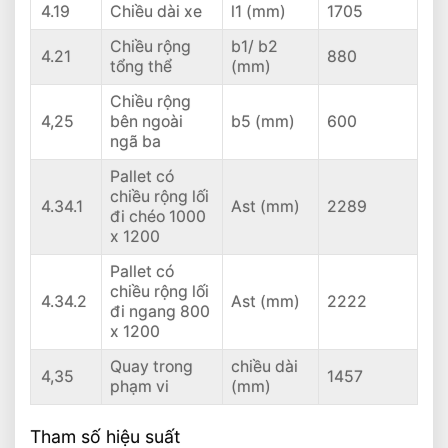
4.19
Chiều dài xe
l1 (mm)
1705
Chiều rộng
b1/ b2
4.21
880
tổng thể
(mm)
Chiều rộng
4,25
bên ngoài
b5 (mm)
600
ngã ba
Pallet có
chiều rộng lối
4.34.1
Ast (mm)
2289
đi chéo 1000
x 1200
Pallet có
chiều rộng lối
4.34.2
Ast (mm)
2222
đi ngang 800
x 1200
Quay trong
chiều dài
4,35
1457
phạm vi
(mm)
Tham số hiệu suất