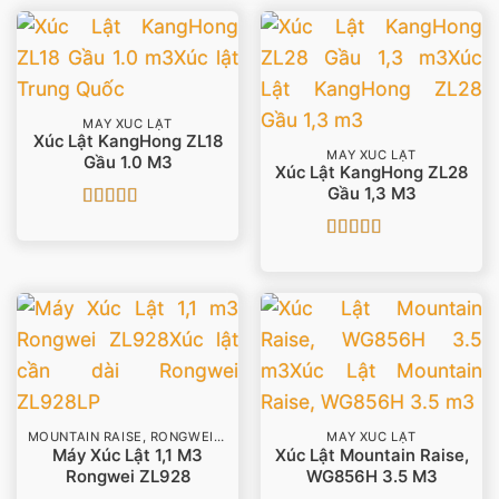
MÁY XÚC LẬT
Xúc Lật KangHong ZL18
MÁY XÚC LẬT
Gầu 1.0 M3
Xúc Lật KangHong ZL28
Gầu 1,3 M3
Được xếp
hạng
5
5 sao
Được xếp
hạng
5
5 sao
MOUNTAIN RAISE, RONGWEI, LYME
MÁY XÚC LẬT
Máy Xúc Lật 1,1 M3
Xúc Lật Mountain Raise,
Rongwei ZL928
WG856H 3.5 M3