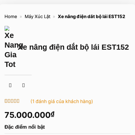
Home
»
Máy Xúc Lật
»
Xe nâng điện dắt bộ lái EST152
Xe nâng điện dắt bộ lái EST152
(
1
đánh giá của khách hàng)
5
1
trên 5 dựa
75.000.000
₫
trên
đánh
giá
Đặc điểm nổi bật