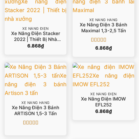
XE NÂNG HÀNG
Xe Nâng Điện 3 Bánh
XE NÂNG ĐIỆN
Maximal 1,3-2,5 Tấn
Xe Nâng Điện Stacker
2022 | Thiết Bị Nhà
Xưởng
6.868
₫
Được xếp
6.868
₫
hạng
5
5 sao
XE NÂNG ĐIỆN
Xe Nâng Điện IMOW
XE NÂNG HÀNG
EFL252
Xe Nâng Điện 3 Bánh
6.868
₫
ARTISON 1,5-3 Tấn
Được xếp
hạng
5
5 sao