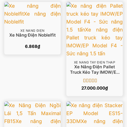
XE NÂNG ĐIỆN
Xe Nâng Điện Noblelfit
6.868
₫
XE NÂNG TAY ĐIỆN THẤP
Xe Nâng Điện Pallet
Truck Kéo Tay IMOW/EP
Model F4 – Sức Nâng 1.5
Tấn
Được xếp
27.000.000
₫
hạng
5
5 sao