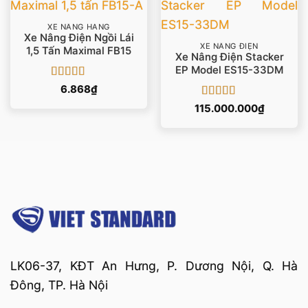
XE NÂNG HÀNG
Xe Nâng Điện Ngồi Lái
XE NÂNG ĐIỆN
1,5 Tấn Maximal FB15
Xe Nâng Điện Stacker
EP Model ES15-33DM
Được xếp
6.868
₫
hạng
5
5 sao
Được xếp
115.000.000
₫
hạng
5
5 sao
LK06-37, KĐT An Hưng, P. Dương Nội, Q. Hà
Đông, TP. Hà Nội