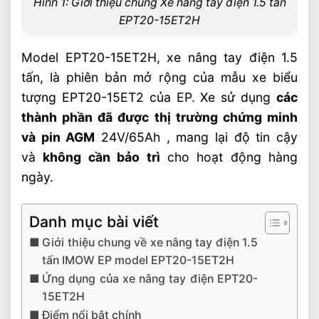
Hình 1: Giới thiệu chung Xe nâng tay điện 1.5 tấn
EPT20-15ET2H
Model EPT20-15ET2H, xe nâng tay điện 1.5
tấn, là phiên bản mở rộng của mẫu xe biểu
tượng EPT20-15ET2 của EP. Xe sử dụng
các
thành phần đã được thị trường chứng minh
và
pin AGM
24V/65Ah , mang lại độ tin cậy
và
không cần bảo trì
cho hoạt động hàng
ngày.
Danh mục bài viết
Giới thiệu chung về xe nâng tay điện 1.5
tấn IMOW EP model EPT20-15ET2H
Ứng dụng của xe nâng tay điện EPT20-
15ET2H
Điểm nổi bật chính