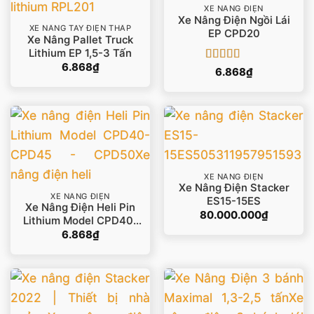
XE NÂNG ĐIỆN
Xe Nâng Điện Ngồi Lái
XE NÂNG TAY ĐIỆN THẤP
EP CPD20
Xe Nâng Pallet Truck
Lithium EP 1,5-3 Tấn
6.868
₫
Được xếp
6.868
₫
hạng
5
5 sao
XE NÂNG ĐIỆN
Xe Nâng Điện Stacker
XE NÂNG ĐIỆN
ES15-15ES
Xe Nâng Điện Heli Pin
80.000.000
₫
Lithium Model CPD40-
CPD45 – CPD50
6.868
₫