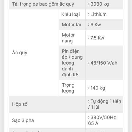
Tải trọng xe bao gồm ắc quy
: 3030 kg
Kiểu loại
: Lithium
Motor lái
: 6 Kw
Motor
: 7.5 Kw
nang
Pin điện
Ắc quy
áp / dung
lượng
: 48/150 V/ah
danh
định K5
Trọng
: 140 kg
lượng
: Tự động 1 tiến
Hộp số
/ 1 lùi
: 380V/50Hz
Sạc 3 pha
65 A