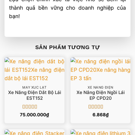
thành quả bền vững cho doanh nghiệp của
bạn!
SẢN PHẨM TƯƠNG TỰ
MÁY XÚC LẬT
XE NÂNG ĐIỆN
Xe Nâng Điện Dắt Bộ Lái
Xe Nâng Điện Ngồi Lái
EST152
EP CPD20
Được xếp
Được xếp
75.000.000
₫
6.868
₫
hạng
5
5 sao
hạng
5
5 sao