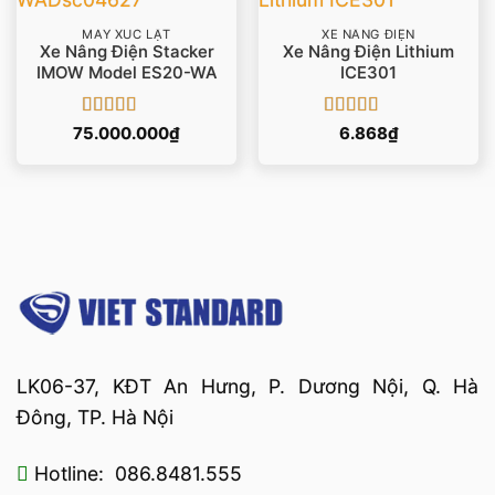
MÁY XÚC LẬT
XE NÂNG ĐIỆN
Xe Nâng Điện Stacker
Xe Nâng Điện Lithium
IMOW Model ES20-WA
ICE301
Được xếp
Được xếp
75.000.000
₫
6.868
₫
hạng
5
5 sao
hạng
5
5 sao
LK06-37, KĐT An Hưng, P. Dương Nội, Q. Hà
Đông, TP. Hà Nội
Hotline: 086.8481.555