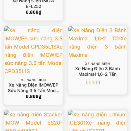
Xe Nâng Điện IMOW
EFL252
6.868
₫
XE NÂNG ĐIỆN
Xe Nâng Điện 3 Bánh
Maximal 1,6-2 Tấn
XE NÂNG ĐIỆN
Xe Nâng Điện IMOW/EP
Được xếp
Sức Nâng 3.5 Tấn Model
hạng
4.5
5
CPD35L1S
6.868
₫
sao