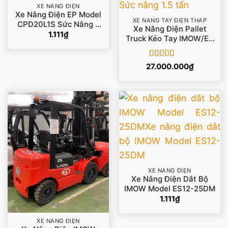
XE NÂNG ĐIỆN
Xe Nâng Điện EP Model
XE NÂNG TAY ĐIỆN THẤP
CPD20L1S Sức Nâng 2
Xe Nâng Điện Pallet
Tấn Lithium
1.111
₫
Truck Kéo Tay IMOW/EP
Model F4 – Sức Nâng 1.5
Tấn
Được xếp
27.000.000
₫
hạng
5
5 sao
XE NÂNG ĐIỆN
Xe Nâng Điện Dắt Bộ
IMOW Model ES12-25DM
1.111
₫
XE NÂNG ĐIỆN