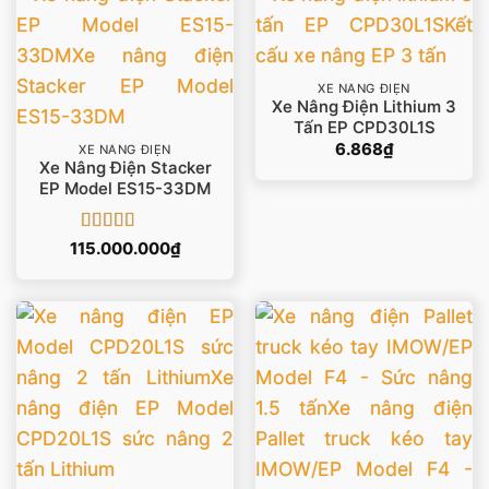
XE NÂNG ĐIỆN
Xe Nâng Điện Lithium 3
Tấn EP CPD30L1S
6.868
₫
XE NÂNG ĐIỆN
Xe Nâng Điện Stacker
EP Model ES15-33DM
Được xếp
115.000.000
₫
hạng
5
5 sao