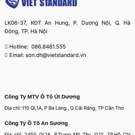
LK06-37, KĐT An Hưng, P. Dương Nội, Q. Hà
Đông, TP. Hà Nội
Hotline: 086.8481.555
Email: son.dh@vietstandard.vn
Công Ty MTV Ô Tô Út Dương
Địa chỉ: 115 QL1A, P Ba Láng , Q Cái Răng, TP Cần Thơ
Công Ty Ô Tô An Sương
Địa chỉ: 2450 QL1A, P.Trung Mỹ Tây, Q.12, TP.Hồ Chí