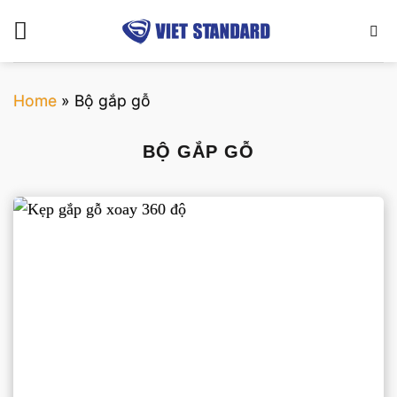
Bỏ
qua
nội
dung
Home
»
Bộ gắp gỗ
BỘ GẮP GỖ