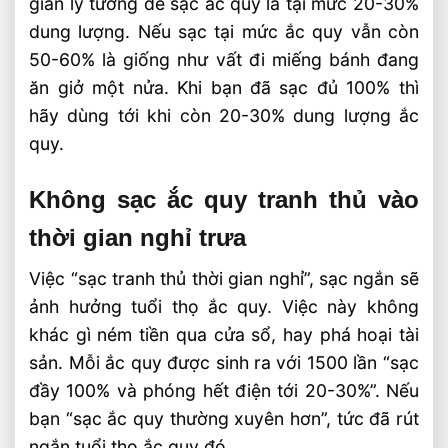
gian lý tưởng để sạc ắc quy là tại mức 20-30%
dung lượng. Nếu sạc tại mức ắc quy vẫn còn
50-60% là giống như vất đi miếng bánh đang
ăn giở một nửa. Khi bạn đã sạc đủ 100% thì
hãy dùng tới khi còn 20-30% dung lượng ắc
quy.
Không sạc ắc quy tranh thủ vào
thời gian nghỉ trưa
Việc “sạc tranh thủ thời gian nghỉ”, sạc ngắn sẽ
ảnh hưởng tuổi thọ ắc quy. Việc này không
khác gì ném tiền qua cửa sổ, hay phá hoại tài
sản. Mỗi ắc quy được sinh ra với 1500 lần “sạc
đầy 100% và phóng hết điện tới 20-30%”. Nếu
bạn “sạc ắc quy thường xuyên hơn”, tức đã rút
ngắn tuổi thọ ắc quy đó.