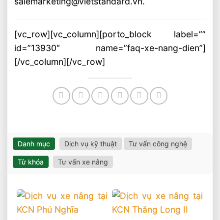
salemarketing@vietstandard.vn.
[vc_row][vc_column][porto_block label=””
id=”13930″ name=”faq-xe-nang-dien”]
[/vc_column][/vc_row]
Danh mục
Dịch vụ kỹ thuật
Tư vấn công nghệ
Từ khóa
Tư vấn xe nâng