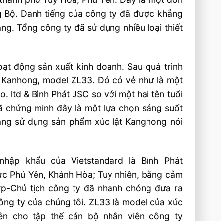
ng Bộ. Danh tiếng của công ty đã được khẳng
g. Tổng công ty đã sử dụng nhiều loại thiết
oạt động sản xuất kinh doanh. Sau quá trình
t Kanhong, model ZL33. Đó có vẻ như là một
. ltd & Bình Phát JSC so với một hai tên tuổi
đã chứng minh đây là một lựa chọn sáng suốt
ang sử dụng sản phẩm xúc lật Kanghong nói
hập khẩu của Vietstandard là Bình Phát
vực Phú Yên, Khánh Hòa; Tuy nhiên, bằng cảm
p-Chủ tịch công ty đã nhanh chóng đưa ra
công ty của chúng tôi. ZL33 là model của xúc
ên cho tập thể cán bộ nhân viên công ty