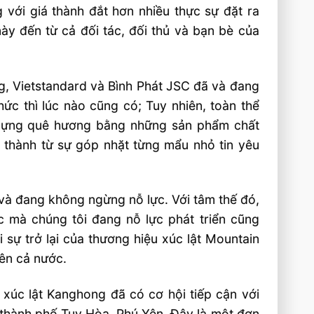
g với giá thành đắt hơn nhiều thực sự đặt ra
ày đến từ cả đối tác, đối thủ và bạn bè của
g, Vietstandard và Bình Phát JSC đã và đang
ức thì lúc nào cũng có; Tuy nhiên, toàn thể
 dựng quê hương bằng những sản phẩm chất
h thành từ sự góp nhặt từng mẩu nhỏ tin yêu
ã và đang không ngừng nỗ lực. Với tâm thế đó,
 mà chúng tôi đang nỗ lực phát triển cũng
 sự trở lại của thương hiệu xúc lật Mountain
rên cả nước.
 xúc lật Kanghong đã có cơ hội tiếp cận với
 thành phố Tuy Hòa, Phú Yên. Đây là một đơn