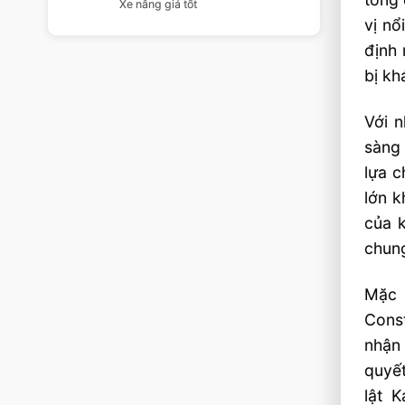
Xe nâng giá tốt
vị nổ
định 
bị kh
Với n
sàng
lựa c
lớn k
của 
chung
Mặc 
Const
nhận
quyết
lật 