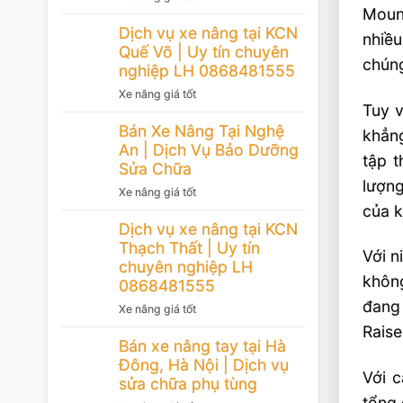
Mount
Dịch vụ xe nâng tại KCN
nhiều
Quế Võ | Uy tín chuyên
chúng
nghiệp LH 0868481555
Xe nâng giá tốt
Tuy v
Bán Xe Nâng Tại Nghệ
khẳng
An | Dịch Vụ Bảo Dưỡng
tập 
Sửa Chữa
lượng
Xe nâng giá tốt
của 
Dịch vụ xe nâng tại KCN
Thạch Thất | Uy tín
Với n
chuyên nghiệp LH
khôn
0868481555
đang 
Xe nâng giá tốt
Raise
Bán xe nâng tay tại Hà
Đông, Hà Nội | Dịch vụ
Với c
sửa chữa phụ tùng
tổng 