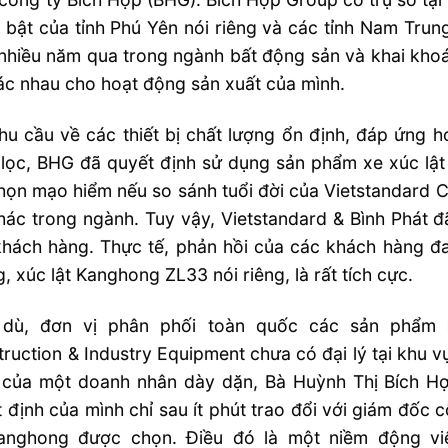
i bật của tỉnh Phú Yên nói riêng và các tỉnh Nam Tru
nhiều năm qua trong ngành bất động sản và khai khoán
ác nhau cho hoạt động sản xuất của mình.
hu cầu về các thiết bị chất lượng ổn định, đáp ứng h
 lọc, BHG đã quyết định sử dụng sản phẩm xe xúc lậ
họn mạo hiểm nếu so sánh tuổi đời của Vietstandard Co
hác trong ngành. Tuy vậy, Vietstandard & Bình Phát 
khách hàng. Thực tế, phản hồi của các khách hàng đ
, xúc lật Kanghong ZL33 nói riêng, là rất tích cực.
dù, đơn vị phân phối toàn quốc các sản phẩm n
ruction & Industry Equipment chưa có đại lý tại khu 
 của một doanh nhân dày dặn, Bà Huỳnh Thị Bích Hợ
 định của mình chỉ sau ít phút trao đổi với giám đốc 
Kanghong được chọn. Điều đó là một niềm động vi