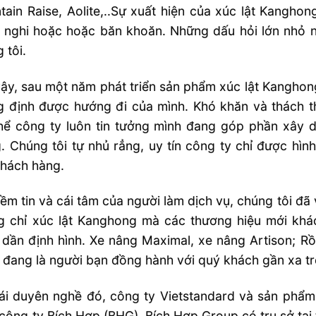
ain Raise, Aolite,..Sự xuất hiện của xúc lật Kanghon
 nghi hoặc hoặc băn khoăn. Những dấu hỏi lớn nhỏ n
 tôi.
ậy, sau một năm phát triển sản phẩm xúc lật Kanghon
 định được hướng đi của mình. Khó khăn và thách th
thể công ty luôn tin tưởng mình đang góp phần xây
. Chúng tôi tự nhủ rẳng, uy tín công ty chỉ được hìn
khách hàng.
iềm tin và cái tâm của người làm dịch vụ, chúng tôi đ
g chỉ xúc lật Kanghong mà các thương hiệu mới khác
dần định hình. Xe nâng Maximal, xe nâng Artison; Rồi
 đang là người bạn đồng hành với quý khách gần xa t
ái duyên nghề đó, công ty Vietstandard và sản phẩm
công ty Bích Hợp (BHG). Bích Hợp Group có trụ sở tại