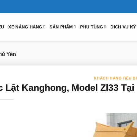
ỆU
XE NÂNG HÀNG
SẢN PHẨM
PHỤ TÙNG
DỊCH VỤ KỸ
hú Yên
KHÁCH HÀNG TIÊU B
c Lật Kanghong, Model Zl33 Tại