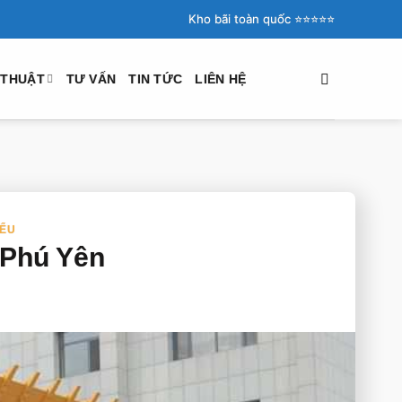
Kho bãi toàn quốc ⭐️⭐️⭐️⭐️⭐️
 THUẬT
TƯ VẤN
TIN TỨC
LIÊN HỆ
IỂU
 Phú Yên