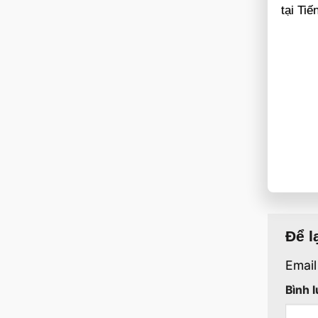
tại Ti
Để l
Email
Bình 