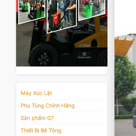
Máy Xúc Lật
Phụ Tùng Chính Hãng
Sản phẩm G7
Thiết Bị Bê Tông