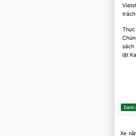
Viets
trách
Thực
Chúng
sách 
lật K
Danh
Xe nân