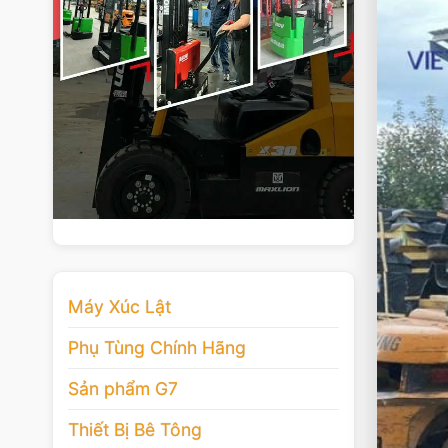
Máy Xúc Lật
Phụ Tùng Chính Hãng
Sản phẩm G7
Thiết Bị Bê Tông