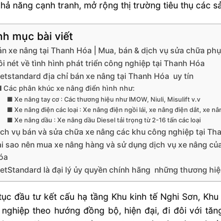
hả năng cạnh tranh, mở rộng thị trường tiêu thụ các 
h mục bài viết
án xe nâng tại Thanh Hóa | Mua, bán & dịch vụ sửa chữa phụ
i nét về tình hình phát triển công nghiệp tại Thanh Hóa
etstandard địa chỉ bán xe nâng tại Thanh Hóa uy tín
Các phân khúc xe nâng điển hình như:
Xe nâng tay cơ : Các thương hiệu như IMOW, Niuli, Misulift v.v
Xe nâng điện các loại : Xe nâng điện ngồi lái, xe nâng điện dắt, xe nâ
Xe nâng dầu : Xe nâng dầu Diesel tải trọng từ 2-16 tấn các loại
ịch vụ bán và sửa chữa xe nâng các khu công nghiệp tại Th
ại sao nên mua xe nâng hàng và sử dụng dịch vụ xe nâng của
óa
ietStandard là đại lý ủy quyền chính hãng những thương hiệ
tục đầu tư kết cấu hạ tầng Khu kinh tế Nghi Sơn, K
 nghiệp theo hướng đồng bộ, hiện đại, đi đôi với t