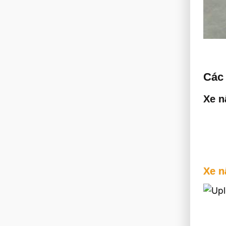
Các 
Xe n
Xe n