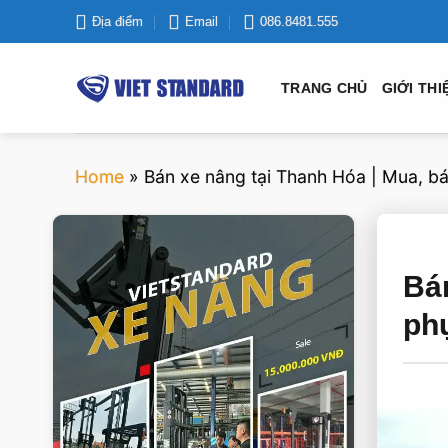
Bỏ
Địa điểm
Email
086.8481.555
qua
nội
TRANG CHỦ
GIỚI THI
dung
Home
»
Bán xe nâng tại Thanh Hóa | Mua, bá
VIETSTANDARD VIỆT NAM
Bá
Xe-nang
ph