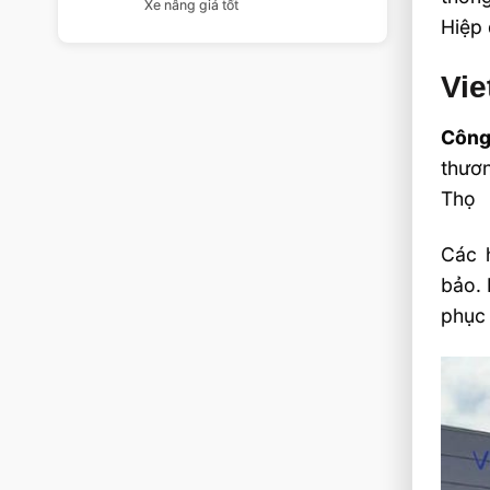
Xe nâng giá tốt
Hiệp 
Vie
Công
thươn
Thọ
Các 
bảo. 
phục 