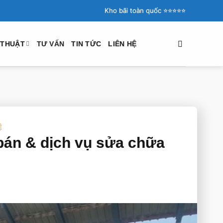
Kho bãi toàn quốc ⭐️⭐️⭐️⭐️⭐️
 THUẬT
TƯ VẤN
TIN TỨC
LIÊN HỆ
Ệ
 bán & dịch vụ sửa chữa