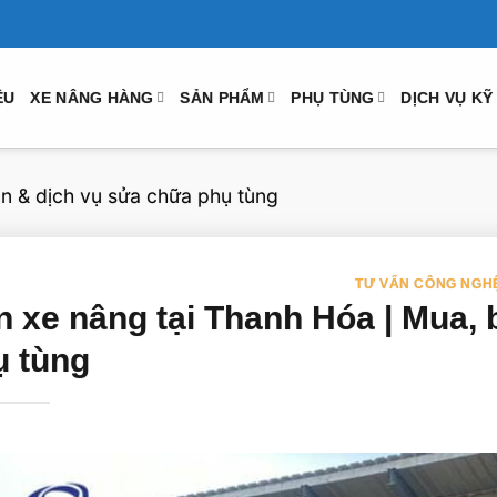
ỆU
XE NÂNG HÀNG
SẢN PHẨM
PHỤ TÙNG
DỊCH VỤ KỸ
n & dịch vụ sửa chữa phụ tùng
TƯ VẤN CÔNG NGH
n xe nâng tại Thanh Hóa | Mua,
ụ tùng