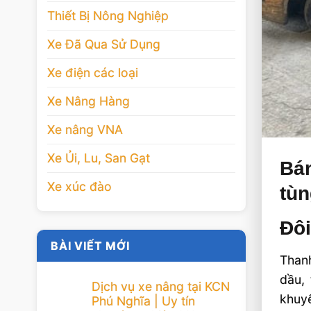
Thiết Bị Nông Nghiệp
Xe Đã Qua Sử Dụng
Xe điện các loại
Xe Nâng Hàng
Xe nâng VNA
Xe Ủi, Lu, San Gạt
Bán
Xe xúc đào
tù
Đôi
BÀI VIẾT MỚI
Thanh
dầu, 
Dịch vụ xe nâng tại KCN
khuyế
Phú Nghĩa | Uy tín